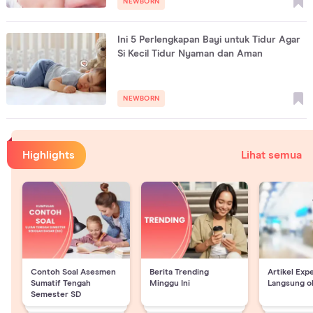
NEWBORN
Ini 5 Perlengkapan Bayi untuk Tidur Agar
Si Kecil Tidur Nyaman dan Aman
NEWBORN
Highlights
Lihat semua
Contoh Soal Asesmen
Berita Trending
Artikel Exp
Sumatif Tengah
Minggu Ini
Langsung o
Semester SD