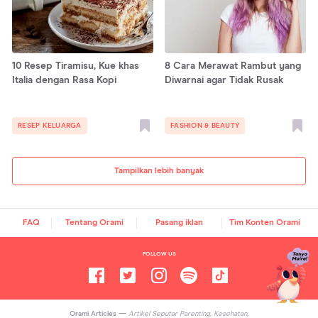
10 Resep Tiramisu, Kue khas
8 Cara Merawat Rambut yang
Italia dengan Rasa Kopi
Diwarnai agar Tidak Rusak
RESEP KELUARGA
FASHION & BEAUTY
Tampilkan lebih banyak
FAQ
Tentang Orami
Pasang iklan
Tim Konten Orami
FOLLOW US
Orami Articles —
Artikel Seputar Parenting, Kesehatan,