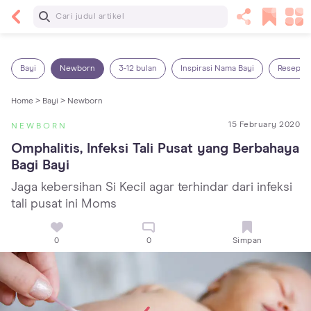
Baca Selanjutnya
Kebutuhan Cairan Anak yang Harus Dipenuhi
Sesuai Usianya
Bayi
Newborn
3-12 bulan
Inspirasi Nama Bayi
Resep M
Home >
Bayi >
Newborn
15 February 2020
NEWBORN
Omphalitis, Infeksi Tali Pusat yang Berbahaya 
Bagi Bayi
Jaga kebersihan Si Kecil agar terhindar dari infeksi
tali pusat ini Moms
0
0
Simpan