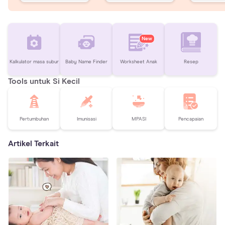
New
Kalkulator masa subur
Baby Name Finder
Worksheet Anak
Resep
Tools untuk Si Kecil
Pertumbuhan
Imunisasi
MPASI
Pencapaian
Artikel Terkait