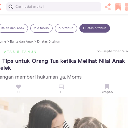
Baca Selanjutnya
Panas Dalam pada Anak: Gejala, Penyebab dan Cara
Mengatasinya!
Balita dan Anak
2-3 tahun
3-5 tahun
Di atas 5 tahun
ome >
Balita dan Anak >
Di atas 5 tahun
29 September 20
I ATAS 5 TAHUN
 Tips untuk Orang Tua ketika Melihat Nilai Anak 
elek
angan memberi hukuman ya, Moms
0
0
Simpan