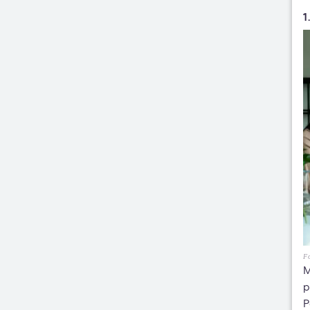
1
Fo
M
p
P