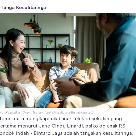
. Tanya Kesulitannya
to: Komunikasi Orang Tua dan Anak (Freepik.com/lifestylememory)
oms, cara menyikapi nilai anak jelek di sekolah yang
ertama menurut Jane Cindy Linardi, psikolog anak RS
ondok Indah - Bintaro Jaya adalah tanyakan kesulitannya.