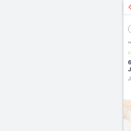
H
D
6
J
J