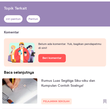
Topik Terkait
ciri pantun
Pantun
Komentar
Belum ada komentar. Yuk, bagikan pendapatmu
di sini!
Beri komentar
Baca selanjutnya
Rumus Luas Segitiga Siku-siku dan
Kumpulan Contoh Soalnya!
PELAJARAN SEKOLAH