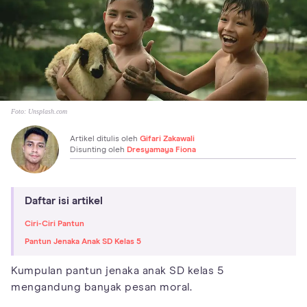
Foto:
Unsplash.com
Artikel ditulis oleh
Gifari Zakawali
Disunting oleh
Dresyamaya Fiona
Daftar isi artikel
Ciri-Ciri Pantun
Pantun Jenaka Anak SD Kelas 5
Kumpulan pantun jenaka anak SD kelas 5
mengandung banyak pesan moral.