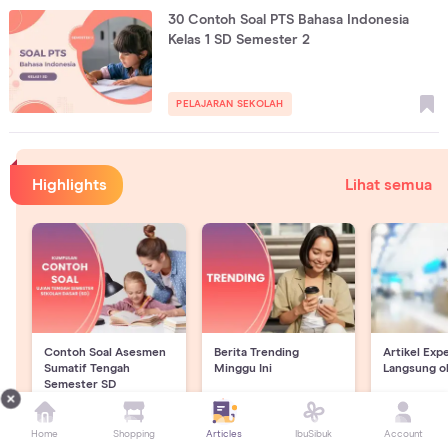
30 Contoh Soal PTS Bahasa Indonesia
Kelas 1 SD Semester 2
PELAJARAN SEKOLAH
Highlights
Lihat semua
Contoh Soal Asesmen
Berita Trending
Artikel Exp
Sumatif Tengah
Minggu Ini
Langsung o
Semester SD
Home
Shopping
Articles
IbuSibuk
Account