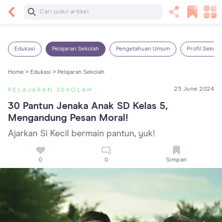
Baca Selanjutnya
13 Rekomendasi RSGM dan Klinik Gigi di Jakarta
yang Terbaik dan Terpercaya
Edukasi
Pelajaran Sekolah
Pengetahuan Umum
Profil Sekola
Home >
Edukasi >
Pelajaran Sekolah
25 June 2024
PELAJARAN SEKOLAH
30 Pantun Jenaka Anak SD Kelas 5, 
Mengandung Pesan Moral!
Ajarkan Si Kecil bermain pantun, yuk!
0
0
Simpan