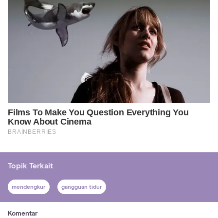
Topik Terkait
mendengkur
gangguan tidur
Komentar