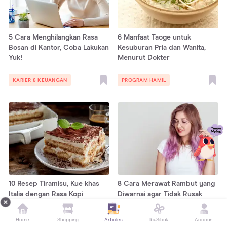
5 Cara Menghilangkan Rasa
6 Manfaat Taoge untuk
Bosan di Kantor, Coba Lakukan
Kesuburan Pria dan Wanita,
Yuk!
Menurut Dokter
KARIER & KEUANGAN
PROGRAM HAMIL
10 Resep Tiramisu, Kue khas
8 Cara Merawat Rambut yang
Italia dengan Rasa Kopi
Diwarnai agar Tidak Rusak
Home
Shopping
Articles
IbuSibuk
Account
RESEP KELUARGA
FASHION & BEAUTY