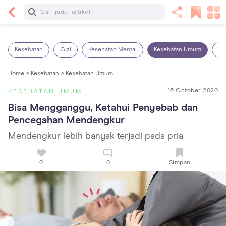
Baca Selanjutnya
Kebutuhan Cairan Anak yang Harus Dipenuhi
Sesuai Usianya
Kesehatan
Gizi
Kesehatan Mental
Kesehatan Umum
Ob
Home >
Kesehatan >
Kesehatan Umum
16 October 2020
KESEHATAN UMUM
Bisa Mengganggu, Ketahui Penyebab dan 
Pencegahan Mendengkur
Mendengkur lebih banyak terjadi pada pria
0
0
Simpan