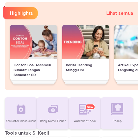
Highlights
Lihat semua
Contoh Soal Asesmen
Berita Trending
Artikel Exp
Sumatif Tengah
Minggu Ini
Langsung o
Semester SD
New
Kalkulator masa subur
Baby Name Finder
Worksheet Anak
Resep
Tools untuk Si Kecil