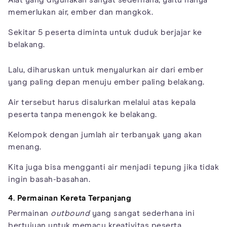
Alat yang digunakan sangat sederhana, yaitu hanya
memerlukan air, ember dan mangkok.
Sekitar 5 peserta diminta untuk duduk berjajar ke
belakang.
Lalu, diharuskan untuk menyalurkan air dari ember
yang paling depan menuju ember paling belakang.
Air tersebut harus disalurkan melalui atas kepala
peserta tanpa menengok ke belakang.
Kelompok dengan jumlah air terbanyak yang akan
menang.
Kita juga bisa mengganti air menjadi tepung jika tidak
ingin basah-basahan.
4. Permainan Kereta Terpanjang
Permainan
outbound
yang sangat sederhana ini
bertujuan untuk memacu kreativitas peserta.