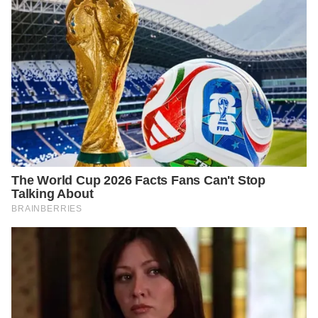
https://psycnet.apa.org/record/2016-33294-014
https://www.jstor.org/stable/1170619