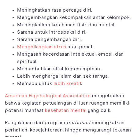
Meningkatkan rasa percaya diri.
Mengembangkan kekompakkan antar kelompok.
Meningkatkan ketahanan fisik dan mental.
Sarana untuk introspeksi diri.
Sarana pengembangan diri.
Menghilangkan stres
atau penat.
Mengasah kecerdasan intelektual, emosi, dan
spiritual.
Menumbuhkan sifat kepemimpinan.
Lebih menghargai alam dan sekitarnya.
Memacu untuk
lebih kreatif
.
American Psychological Association
menyebutkan
bahwa kegiatan petualangan di luar ruangan memiliki
potensi manfaat
kesehatan mental
yang baik.
Pengalaman dari program
outbound
meningkatkan
perhatian, kesejahteraan, hingga mengurangi tekanan