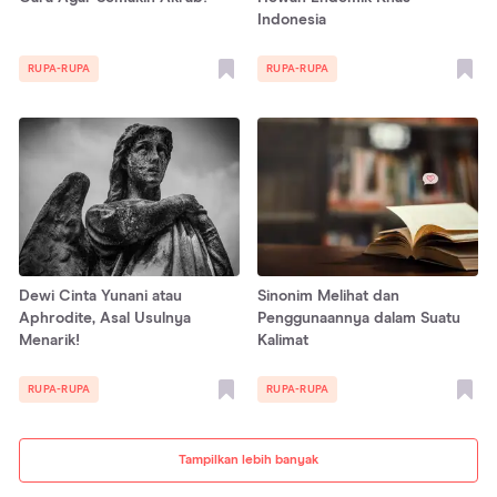
Indonesia
RUPA-RUPA
RUPA-RUPA
Dewi Cinta Yunani atau
Sinonim Melihat dan
Aphrodite, Asal Usulnya
Penggunaannya dalam Suatu
Menarik!
Kalimat
RUPA-RUPA
RUPA-RUPA
Tampilkan lebih banyak