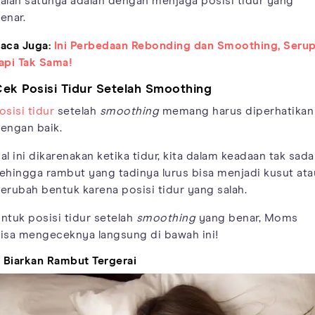
alah satunya adalah dengan menjaga posisi tidur yang
enar.
aca Juga:
Ini Perbedaan Rebonding dan Smoothing, Seru
api Tak Sama!
ek Posisi Tidur Setelah Smoothing
osisi tidur
setelah
smoothing
memang harus diperhatikan
engan baik.
al ini dikarenakan ketika tidur, kita dalam keadaan tak sada
ehingga rambut yang tadinya lurus bisa menjadi kusut ata
erubah bentuk karena posisi tidur yang salah.
ntuk posisi tidur setelah
smoothing
yang benar, Moms
isa mengeceknya langsung di bawah ini!
. Biarkan Rambut Tergerai