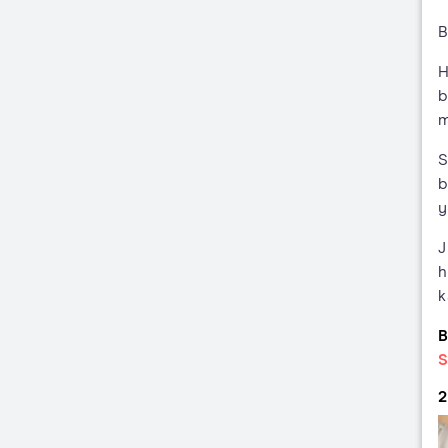
B
H
b
m
S
b
y
J
h
k
B
S
2