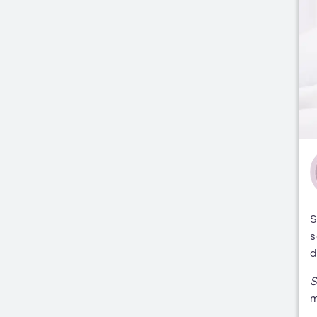
S
s
d
S
m