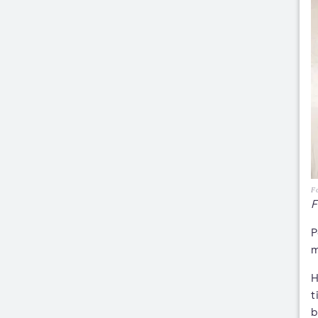
Fo
F
P
m
H
t
b