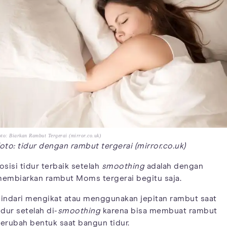
to: Biarkan Rambut Tergerai (mirror.co.uk)
oto: tidur dengan rambut tergerai (mirror.co.uk)
osisi tidur terbaik setelah
smoothing
adalah dengan
embiarkan rambut Moms tergerai begitu saja.
indari mengikat atau menggunakan jepitan rambut saat
idur setelah di-
smoothing
karena bisa membuat rambut
erubah bentuk saat bangun tidur.