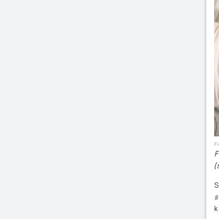
Fo
F
(
S
s
k