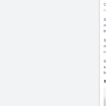
C
r
S
m
b
S
m
r
S
a
b
3