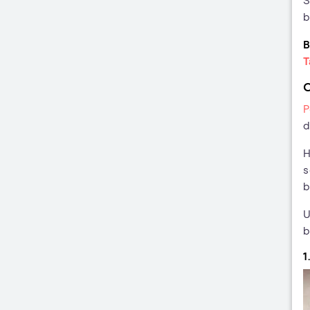
S
b
B
T
C
P
d
H
s
b
U
b
1