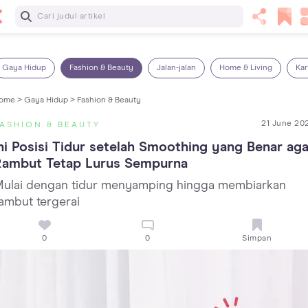
Baca Selanjutnya
Kebutuhan Cairan Anak yang Harus Dipenuhi Sesuai
Usianya
Gaya Hidup
Fashion & Beauty
Jalan-jalan
Home & Living
Kar
ome >
Gaya Hidup >
Fashion & Beauty
21 June 20
ASHION & BEAUTY
ni Posisi Tidur setelah Smoothing yang Benar agar
Rambut Tetap Lurus Sempurna
ulai dengan tidur menyamping hingga membiarkan
ambut tergerai
0
0
Simpan