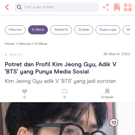
Baca Selanjutnya
5 Manfaat Bermain Masak-Masakan untuk Anak,
Yuk Latih Kreativitas Si Kecil!
Hiburan
K-Wave
Selebriti
Zodiak
Rupa-rupa
Shop
Home >
Hiburan >
K-Wave
30 March 2022
K-WAVE
Potret dan Profil Kim Jeong Gyu, Adik V 
'BTS' yang Punya Media Sosial
Kim Jeong Gyu adik V 'BTS' yang jadi sorotan
0
0
Simpan