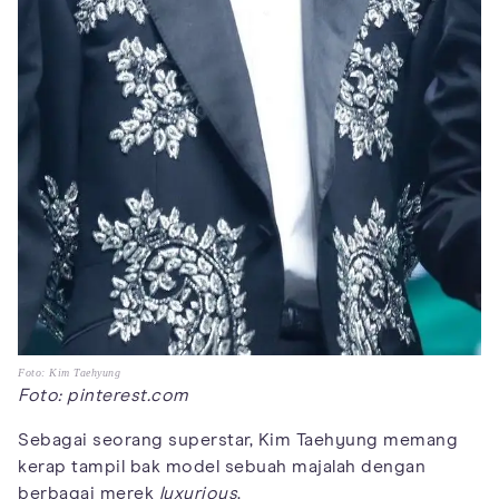
Foto: Kim Taehyung
Foto: pinterest.com
Sebagai seorang superstar, Kim Taehyung memang
kerap tampil bak model sebuah majalah dengan
berbagai merek
luxurious
.