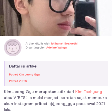
Artikel ditulis oleh
Istihanah Soejoethi
Disunting oleh
Adeline Wahyu
Daftar isi artikel
Potret Kim Jeong Gyu
Potret V BTS
Kim Jeong Gyu merupakan adik dari
Kim Taehyung
atau V ‘BTS’. Ia mulai menjadi sorotan sejak membuka
akun Instagram pribadi @jjeong_gyu pada awal 2021
lalu.