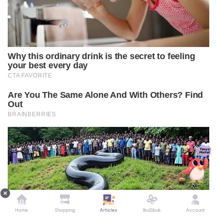
Home
Shopping
Articles
IbuSibuk
Account