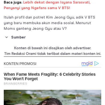
Baca juga:
Lebih dekat dengan Isyana Sarasvati,
Penyanyi yang Ngefans sama V BTS!
Itulah profil dan potret Kim Jeong Gyu, adik V BTS
yang baru membuka akun media sosial. Menurut
Moms ganteng Jeong Gyu atau V?
Sumber
https://familytron.com/kim-taehyung-v/
Konten di bawah ini disajikan oleh advertiser.
https://www.xtra.com.my/hiburan/meet-bts-members-siblings-
a-k-a-your-future-in-laws/
Tim Redaksi Orami tidak terlibat dalam materi konten ini.