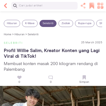
Baca Selanjutnya
Panas Dalam pada Anak: Gejala, Penyebab dan
Cara Mengatasinya!
Hiburan
K-Wave
Selebriti
Zodiak
Rupa-rupa
Shop
Home >
Hiburan >
Selebriti
25 March 2025
SELEBRITI
Profil Willie Salim, Kreator Konten yang Lagi 
Viral di TikTok!
Membuat konten masak 200 kilogram rendang di
Palembang
0
0
Simpan