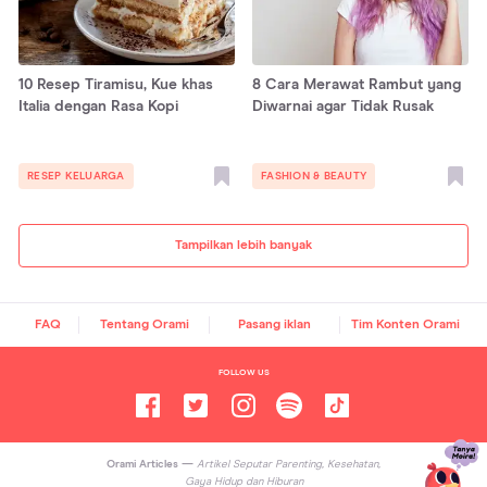
10 Resep Tiramisu, Kue khas
8 Cara Merawat Rambut yang
Italia dengan Rasa Kopi
Diwarnai agar Tidak Rusak
RESEP KELUARGA
FASHION & BEAUTY
Tampilkan lebih banyak
FAQ
Tentang Orami
Pasang iklan
Tim Konten Orami
FOLLOW US
Orami Articles —
Artikel Seputar Parenting, Kesehatan,
Gaya Hidup dan Hiburan