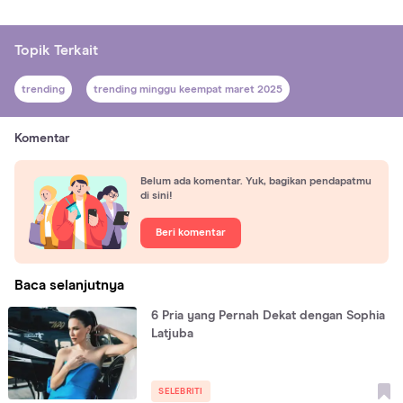
Topik Terkait
trending
trending minggu keempat maret 2025
Komentar
Belum ada komentar. Yuk, bagikan pendapatmu
di sini!
Beri komentar
Baca selanjutnya
6 Pria yang Pernah Dekat dengan Sophia
Latjuba
SELEBRITI