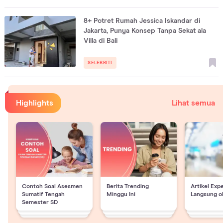
8+ Potret Rumah Jessica Iskandar di
Jakarta, Punya Konsep Tanpa Sekat ala
Villa di Bali
SELEBRITI
Highlights
Lihat semua
Contoh Soal Asesmen
Berita Trending
Artikel Exp
Sumatif Tengah
Minggu Ini
Langsung o
Semester SD