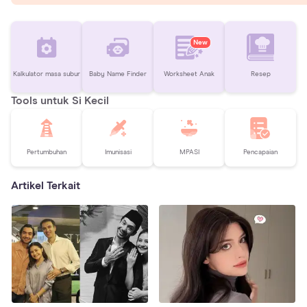
New
Kalkulator masa subur
Baby Name Finder
Worksheet Anak
Resep
Tools untuk Si Kecil
Pertumbuhan
Imunisasi
MPASI
Pencapaian
Artikel Terkait