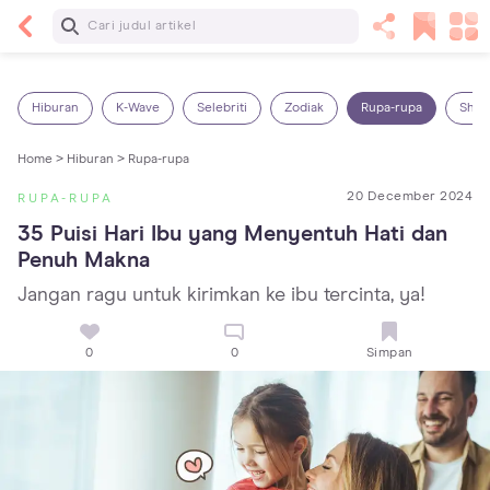
Baca Selanjutnya
14 Rekomendasi Camilan Sehat untuk Anak, Enak
dan Bergizi!
Hiburan
K-Wave
Selebriti
Zodiak
Rupa-rupa
Shop
Home >
Hiburan >
Rupa-rupa
20 December 2024
RUPA-RUPA
35 Puisi Hari Ibu yang Menyentuh Hati dan 
Penuh Makna
Jangan ragu untuk kirimkan ke ibu tercinta, ya!
0
0
Simpan