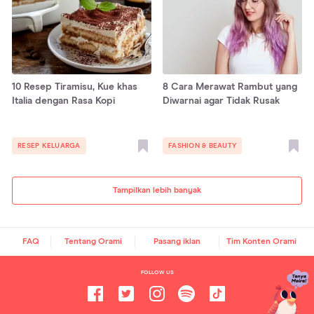
10 Resep Tiramisu, Kue khas
8 Cara Merawat Rambut yang
Italia dengan Rasa Kopi
Diwarnai agar Tidak Rusak
RESEP KELUARGA
FASHION & BEAUTY
Tampilkan lebih banyak
FAQ
Tentang Orami
Pasang iklan
Tim Konten Orami
FOLLOW US