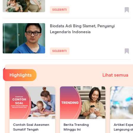
SELEBRITI
Biodata Adi Bing Slamet, Penyanyi
Legendaris Indonesia
SELEBRITI
Highlights
Lihat semua
Contoh Soal Asesmen
Berita Trending
Artikel Exp
Sumatif Tengah
Minggu Ini
Langsung o