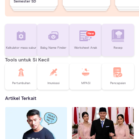
Semester SD
New
Kalkulator masa subur
Baby Name Finder
Worksheet Anak
Resep
Tools untuk Si Kecil
Pertumbuhan
Imunisasi
MPASI
Pencapaian
Artikel Terkait