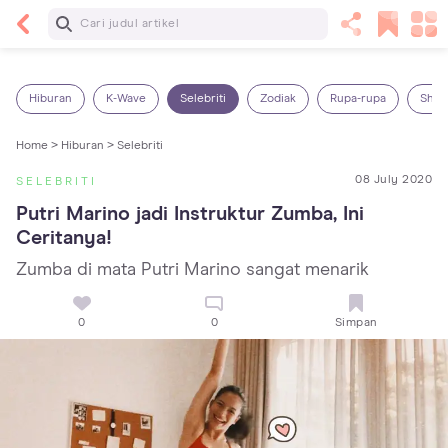
Baca Selanjutnya
Sariawan pada Anak: Penyebab, Cara Mengatasi
dan Mencegahnya
Hiburan
K-Wave
Selebriti
Zodiak
Rupa-rupa
Shop
Home >
Hiburan >
Selebriti
08 July 2020
SELEBRITI
Putri Marino jadi Instruktur Zumba, Ini 
Ceritanya!
Zumba di mata Putri Marino sangat menarik
0
0
Simpan