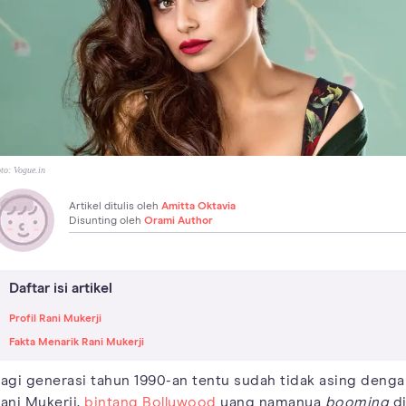
to:
Vogue.in
Artikel ditulis oleh
Amitta Oktavia
Disunting oleh
Orami Author
Daftar isi artikel
Profil Rani Mukerji
Fakta Menarik Rani Mukerji
agi generasi tahun 1990-an tentu sudah tidak asing denga
ani Mukerji,
bintang Bollywood
yang namanya
booming
d