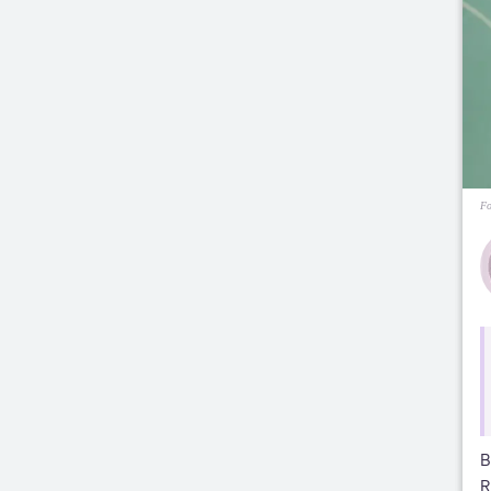
Fo
B
R