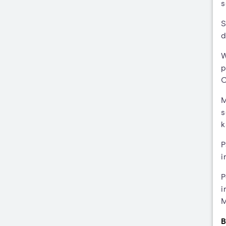
s
S
d
W
p
C
M
s
k
P
i
P
i
M
B