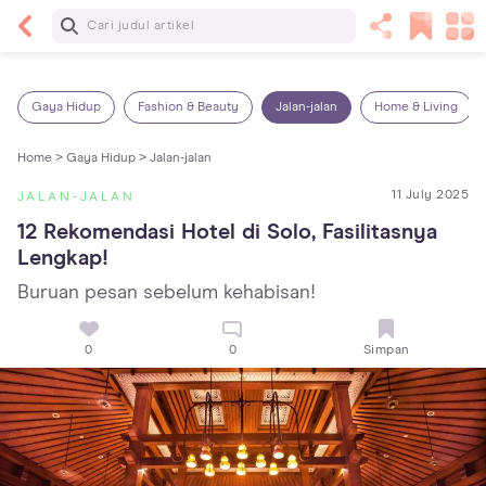
Baca Selanjutnya
14 Rekomendasi Camilan Sehat untuk Anak, Enak
dan Bergizi!
Gaya Hidup
Fashion & Beauty
Jalan-jalan
Home & Living
Home >
Gaya Hidup >
Jalan-jalan
11 July 2025
JALAN-JALAN
12 Rekomendasi Hotel di Solo, Fasilitasnya 
Lengkap!
Buruan pesan sebelum kehabisan!
0
0
Simpan