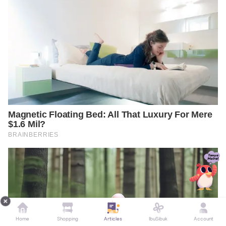
Home
Shopping
Articles
IbuSibuk
Account