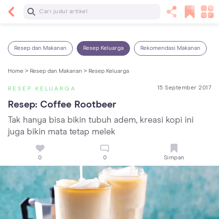
Baca Selanjutnya
7 Penyebab Sakit Tenggorokan pada Anak dan
Cara Mengatasinya
Resep dan Makanan
Resep Keluarga
Rekomendasi Makanan
Home >
Resep dan Makanan >
Resep Keluarga
15 September 2017
RESEP KELUARGA
Resep: Coffee Rootbeer
Tak hanya bisa bikin tubuh adem, kreasi kopi ini
juga bikin mata tetap melek
0
0
Simpan