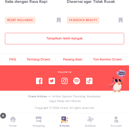
Italia dengan Rasa Kopi
Diwarnai agar Tidak Rusak
RESEP KELUARGA
FASHION & BEAUTY
Tampilkan lebih banyak
FAQ
Tentang Orami
Pasang iklan
Tim Konten Orami
FOLLOW US
Orami Articles —
Artikel Seputar Parenting, Kesehatan,
Gaya Hidup dan Hiburan
Copyright ©
2026
Orami. All rights reserved.
Home
Shopping
Articles
IbuSibuk
Account