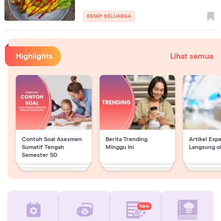
RESEP KELUARGA
Highlights
Lihat semua
Contoh Soal Asesmen
Berita Trending
Artikel Exp
Sumatif Tengah
Minggu Ini
Langsung o
Semester SD
New