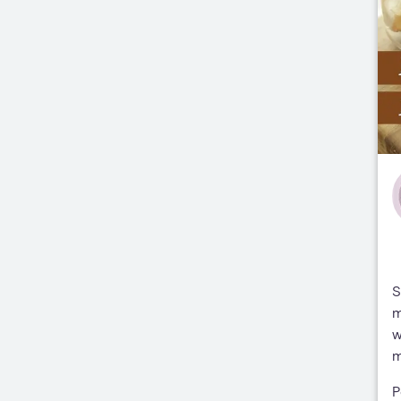
S
m
w
m
P