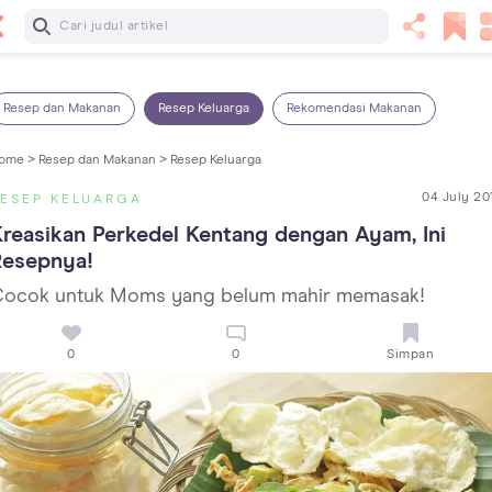
Baca Selanjutnya
13 Rekomendasi RSGM dan Klinik Gigi di Jakarta yang
Terbaik dan Terpercaya
Resep dan Makanan
Resep Keluarga
Rekomendasi Makanan
ome >
Resep dan Makanan >
Resep Keluarga
04 July 20
ESEP KELUARGA
reasikan Perkedel Kentang dengan Ayam, Ini 
Resepnya!
ocok untuk Moms yang belum mahir memasak!
0
0
Simpan