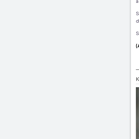
a
S
d
S
(