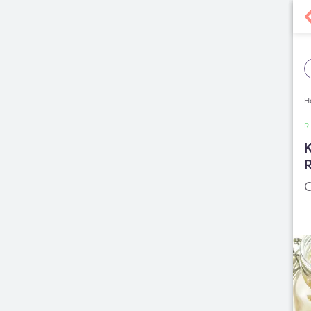
H
R
K
C