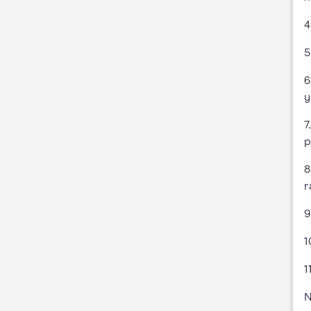
4
5
6
y
7
p
8
r
9
1
1
N