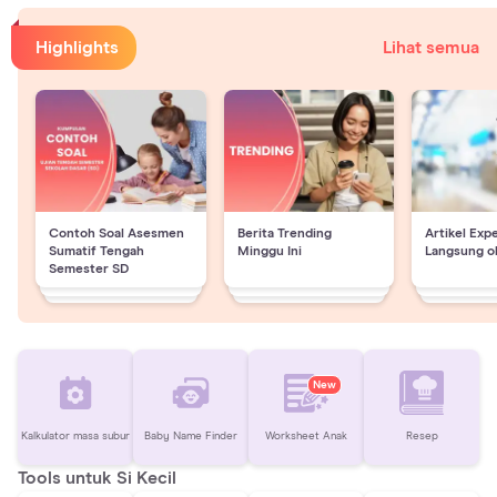
Highlights
Lihat semua
Contoh Soal Asesmen
Berita Trending
Artikel Exp
Sumatif Tengah
Minggu Ini
Langsung o
Semester SD
New
Kalkulator masa subur
Baby Name Finder
Worksheet Anak
Resep
Tools untuk Si Kecil