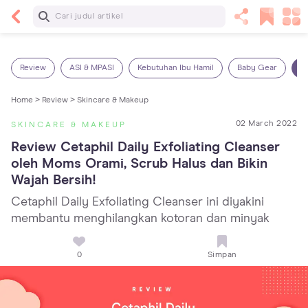
Baca Selanjutnya
Panas Dalam pada Anak: Gejala, Penyebab dan
Cara Mengatasinya!
Review
ASI & MPASI
Kebutuhan Ibu Hamil
Baby Gear
S
Home >
Review >
Skincare & Makeup
02 March 2022
SKINCARE & MAKEUP
Review Cetaphil Daily Exfoliating Cleanser 
oleh Moms Orami, Scrub Halus dan Bikin 
Wajah Bersih!
Cetaphil Daily Exfoliating Cleanser ini diyakini
membantu menghilangkan kotoran dan minyak
0
Simpan