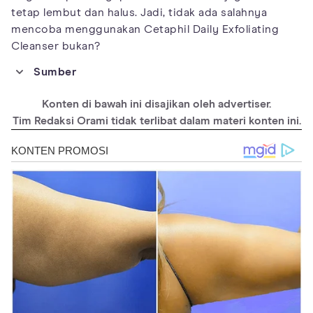
tetap lembut dan halus. Jadi, tidak ada salahnya
mencoba menggunakan Cetaphil Daily Exfoliating
Cleanser bukan?
Sumber
https://www.aad.org/public/everyday-care/skin-care-
secrets/routine/safely-exfoliate-at-home
Konten di bawah ini disajikan oleh advertiser.
https://www.healthline.com/health/beauty-skin-care/meaning-
Tim Redaksi Orami tidak terlibat dalam materi konten ini.
of-exfoliating#faqs
https://www.cetaphil.com.my/product/cetaphil-daily-
exfoliating-cleanser
https://www.halodoc.com/obat-dan-vitamin/cetaphil-daily-
exfoliating-cleanser-178-ml
https://www.cetaphil.co.id/product/cetaphil-daily-exfoliating-
cleanser