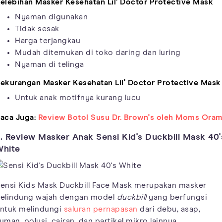
elebihan Masker Kesehatan Lil' Doctor Protective Mask
Nyaman digunakan
Tidak sesak
Harga terjangkau
Mudah ditemukan di toko daring dan luring
Nyaman di telinga
ekurangan Masker Kesehatan Lil' Doctor Protective Mask
Untuk anak motifnya kurang lucu
aca Juga:
Review Botol Susu Dr. Brown's oleh Moms Oram
. Review Masker Anak Sensi Kid's Duckbill Mask 40'
White
ensi Kids Mask Duckbill Face Mask merupakan masker
elindung wajah dengan model
duckbill
yang berfungsi
ntuk melindungi
saluran pernapasan
dari debu, asap,
uman, polusi, cairan, dan partikel mikro lainnya.