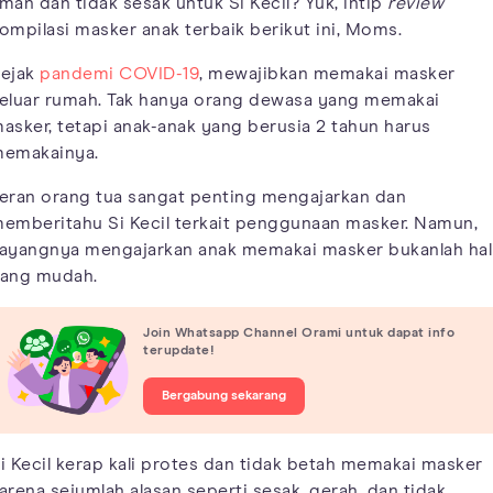
man dan tidak sesak untuk Si Kecil? Yuk, intip
review
ompilasi masker anak terbaik berikut ini, Moms.
ejak
pandemi COVID-19
, mewajibkan memakai masker
eluar rumah. Tak hanya orang dewasa yang memakai
asker, tetapi anak-anak yang berusia 2 tahun harus
emakainya.
eran orang tua sangat penting mengajarkan dan
emberitahu Si Kecil terkait penggunaan masker. Namun,
ayangnya mengajarkan anak memakai masker bukanlah hal
ang mudah.
Join Whatsapp Channel Orami untuk dapat info
terupdate!
Bergabung sekarang
i Kecil kerap kali protes dan tidak betah memakai masker
arena sejumlah alasan seperti sesak, gerah, dan tidak