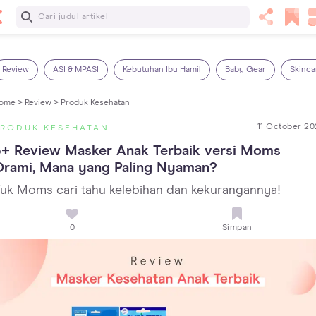
Baca Selanjutnya
13 Rekomendasi RSGM dan Klinik Gigi di Jakarta yang
Terbaik dan Terpercaya
Review
ASI & MPASI
Kebutuhan Ibu Hamil
Baby Gear
Skinca
ome >
Review >
Produk Kesehatan
11 October 20
PRODUK KESEHATAN
+ Review Masker Anak Terbaik versi Moms 
Orami, Mana yang Paling Nyaman?
uk Moms cari tahu kelebihan dan kekurangannya!
0
Simpan