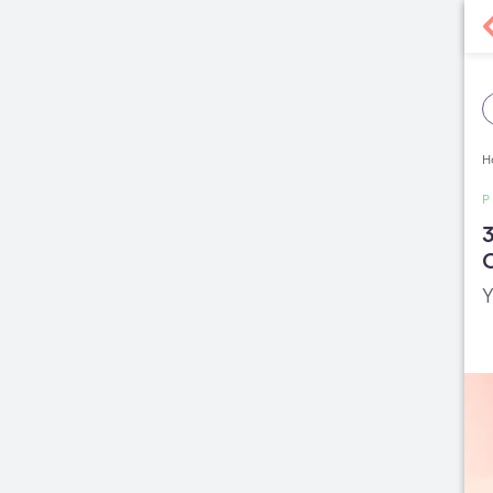
H
3
Y