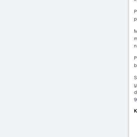
P
p
M
m
n
P
b
S
y
d
9
K