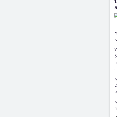
1
L
m
K
Y
3
m
s
M
D
t
M
m