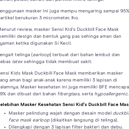
enggunaan masker ini juga mampu menyaring sampai 95
artikel berukuran 3 micrometer, lho.
enurut review, masker Sensi Kid's Duckbill Face Mask
emiliki design dan bentuk yang pas sehinga aman dan
yaman ketika digunakan Si Kecil.
engait telinga (
earloop
) terbuat dari bahan lembut dan
ebas
latex
sehingga tidak membuat sakit.
ensi Kids Mask Duckbill Face Mask memberikan masker
ang aman bagi anak-anak karena memiliki 3 lapisan di
alamnya. Masker kesehatan ini juga memiliki BFE mencapa
9% dan dibuat dari bahan
fiberglass
, serta
hypoallergenic
.
elebihan Masker Kesehatan Sensi Kid's Duckbill Face Ma
Masker pelindung wajah dengan desain model
duckbil
face mask earloop
(dikaitkan langsung di telinga).
Dilengkapi dengan 3 lapisan filter bakteri dan debu.