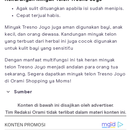
Agak sulit dituangkan apabila isi sudah menipis.
Cepat terjual habis.
Minyak Tresno Joyo juga aman digunakan bayi, anak
kecil, dan orang dewasa. Kandungan minyak telon
yang terbuat dari herbal ini juga cocok digunakan
untuk kulit bayi yang sensitif.u
Dengan manfaat multifungsi ini tak heran minyak
telon Tresno Joyo menjadi andalan para orang tua
sekarang. Segera dapatkan minyak telon Tresno Joyo
di Orami Shopping ya Moms!
Sumber
https://www.ncbi.nlm.nih.gov/pmc/articles/PMC5796020/
Konten di bawah ini disajikan oleh advertiser.
https://www.researchgate.net/publication/233967835_THE_HA
RMONIZING_EFFECTS_OF_CITRONELLA_OIL_ON_MOOD_STA
Tim Redaksi Orami tidak terlibat dalam materi konten ini.
TES_AND_BRAIN_ACTIVITIES