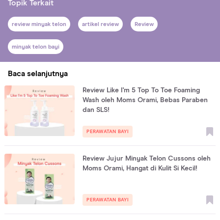
Topik Terkait
review minyak telon
artikel review
Review
minyak telon bayi
Baca selanjutnya
Review Like I'm 5 Top To Toe Foaming
Wash oleh Moms Orami, Bebas Paraben
dan SLS!
PERAWATAN BAYI
Review Jujur Minyak Telon Cussons oleh
Moms Orami, Hangat di Kulit Si Kecil!
PERAWATAN BAYI