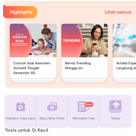
Highlights
Lihat semua
Contoh Soal Asesmen
Berita Trending
Artikel Exp
Sumatif Tengah
Minggu Ini
Langsung o
Semester SD
New
Kalkulator masa subur
Baby Name Finder
Worksheet Anak
Resep
Tools untuk Si Kecil