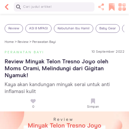
Baca Selanjutnya
13 Rekomendasi RSGM dan Klinik Gigi di Jakarta
yang Terbaik dan Terpercaya
Review
ASI & MPASI
Kebutuhan Ibu Hamil
Baby Gear
S
Home >
Review >
Perawatan Bayi
10 September 2022
PERAWATAN BAYI
Review Minyak Telon Tresno Joyo oleh 
Moms Orami, Melindungi dari Gigitan 
Nyamuk!
Kaya akan kandungan minyak serai untuk anti
inflamasi kulit
0
Simpan