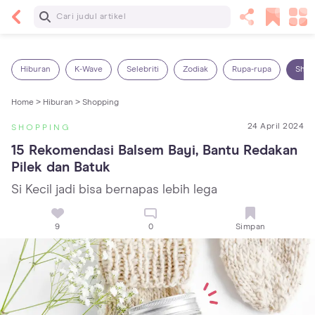
Baca Selanjutnya
Sariawan pada Anak: Penyebab, Cara Mengatasi
dan Mencegahnya
Hiburan
K-Wave
Selebriti
Zodiak
Rupa-rupa
Shop
Home >
Hiburan >
Shopping
24 April 2024
SHOPPING
15 Rekomendasi Balsem Bayi, Bantu Redakan 
Pilek dan Batuk
Si Kecil jadi bisa bernapas lebih lega
9
0
Simpan