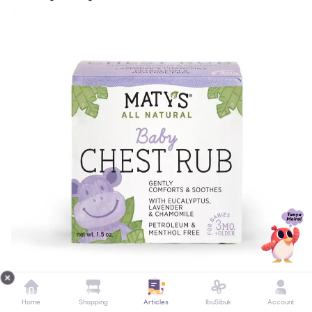
Home
Shopping
Articles
IbuSibuk
Account
Foto: Maty&amp;#x27;s Baby Chest Rub (Amazon.com)