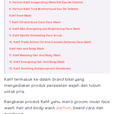
5. Parfum Kahf Invigorating Waterfall Eau de Toilette
6. Parfum Kahf True Brotherhood Eau De Toilette
Kahf Face Wash
7. Kahf Oil and Acne Care Face Wash
8. Kahf Skin Energizing and Brightening Face Wash
9. Kahf Gentle Exfoliating Face Scrub
10. Kahf Triple Action Oil And Comedo Defense Face Wash
Kahf Hair and Body Wash
11. Kahf Relaxing Hair And Body Wash
12. Kahf Energizing Hair And Body Wash
13. Kahf Soothing Antiperspirant Deodorant
Kahf termasuk ke dalam
brand
lokal yang
menyediakan produk perawatan wajah dan tubuh
untuk pria.
Rangkaian produk Kahf yaitu
men's groom
, mulai
face
wash
,
hair
and body wash
,
parfum
,
beard care
, dan
deodoran.