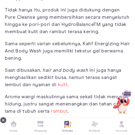
Tidak hanya itu, produk ini juga didukung dengan
Pure Cleanse yang membersihkan secara menyeluruh
hingga ke pori-pori dan HydroBalanceTM yang tidak
membuat kulit dan rambut terasa kering.
Sama seperti varian sebelumnya, Kahf Energizing Hair
And Body Wash juga memiliki tekstur gel berwarna
bening.
Saat dibusakan,
hair and body wash
ini juga hanya
menghasilkan sedikit busa, namun terasa sangat
lembut dan nyaman di
kulit
.
Aroma wangi maskulinnya sama sekali tidak menusuk
hidung, justru sangat menenangkan dan tahan cukup
lama di tubuh serta
rambut
.
Produk ini dinilai memiliki aroma yang maskulin yang
lebih kuat dibanding varian Relaxing.
Home
Shopping
Articles
IbuSibuk
Account