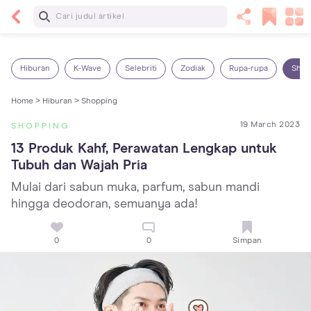
Baca Selanjutnya
5 Manfaat Bermain Masak-Masakan untuk Anak,
Yuk Latih Kreativitas Si Kecil!
Hiburan
K-Wave
Selebriti
Zodiak
Rupa-rupa
Shop
Home >
Hiburan >
Shopping
19 March 2023
SHOPPING
13 Produk Kahf, Perawatan Lengkap untuk 
Tubuh dan Wajah Pria
Mulai dari sabun muka, parfum, sabun mandi
hingga deodoran, semuanya ada!
0
0
Simpan