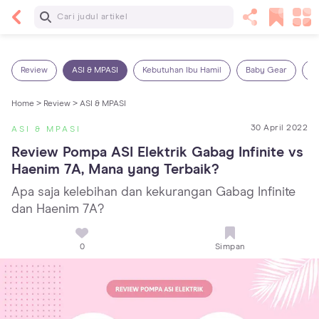
Baca Selanjutnya
Panas Dalam pada Anak: Gejala, Penyebab dan
Cara Mengatasinya!
Review
ASI & MPASI
Kebutuhan Ibu Hamil
Baby Gear
S
Home >
Review >
ASI & MPASI
30 April 2022
ASI & MPASI
Review Pompa ASI Elektrik Gabag Infinite vs 
Haenim 7A, Mana yang Terbaik?
Apa saja kelebihan dan kekurangan Gabag Infinite
dan Haenim 7A?
0
Simpan