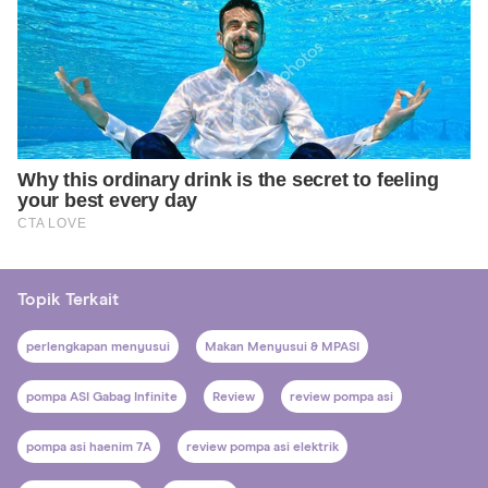
Topik Terkait
perlengkapan menyusui
Makan Menyusui & MPASI
pompa ASI Gabag Infinite
Review
review pompa asi
pompa asi haenim 7A
review pompa asi elektrik