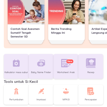
Contoh Soal Asesmen
Berita Trending
Artikel Exp
Sumatif Tengah
Minggu Ini
Langsung o
Semester SD
New
Kalkulator masa subur
Baby Name Finder
Worksheet Anak
Resep
Tools untuk Si Kecil
Pertumbuhan
Imunisasi
MPASI
Pencapaian