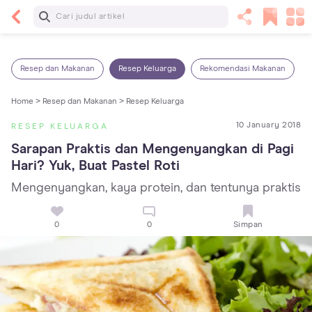
Baca Selanjutnya
14 Rekomendasi Camilan Sehat untuk Anak, Enak
dan Bergizi!
Resep dan Makanan
Resep Keluarga
Rekomendasi Makanan
Home >
Resep dan Makanan >
Resep Keluarga
10 January 2018
RESEP KELUARGA
Sarapan Praktis dan Mengenyangkan di Pagi 
Hari? Yuk, Buat Pastel Roti
Mengenyangkan, kaya protein, dan tentunya praktis
0
0
Simpan