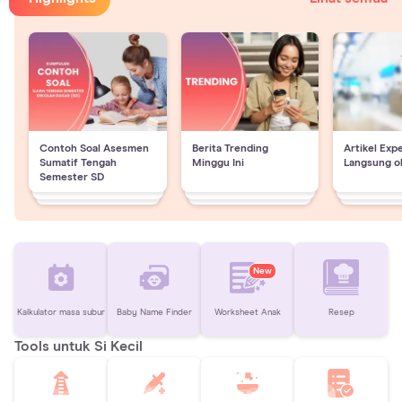
Contoh Soal Asesmen
Berita Trending
Artikel Exp
Sumatif Tengah
Minggu Ini
Langsung o
Semester SD
New
Kalkulator masa subur
Baby Name Finder
Worksheet Anak
Resep
Tools untuk Si Kecil