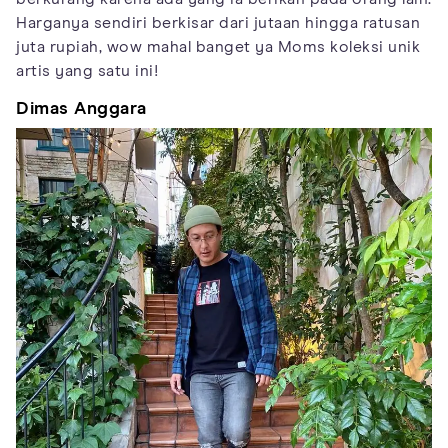
Harganya sendiri berkisar dari jutaan hingga ratusan
juta rupiah, wow mahal banget ya Moms koleksi unik
artis yang satu ini!
Dimas Anggara