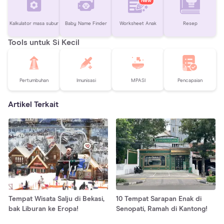
New
Kalkulator masa subur
Baby Name Finder
Worksheet Anak
Resep
Tools untuk Si Kecil
Pertumbuhan
Imunisasi
MPASI
Pencapaian
Artikel Terkait
Tempat Wisata Salju di Bekasi,
10 Tempat Sarapan Enak di
bak Liburan ke Eropa!
Senopati, Ramah di Kantong!