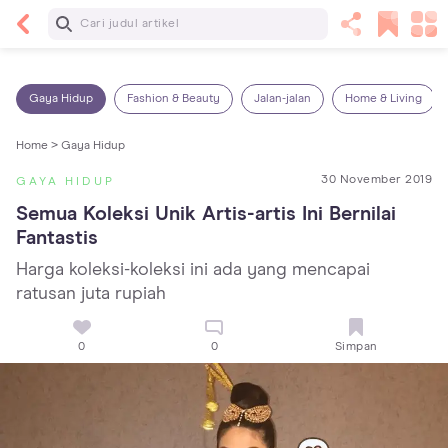
Baca Selanjutnya
7 Penyebab Sakit Tenggorokan pada Anak dan
Cara Mengatasinya
Gaya Hidup
Fashion & Beauty
Jalan-jalan
Home & Living
Home >
Gaya Hidup
30 November 2019
GAYA HIDUP
Semua Koleksi Unik Artis-artis Ini Bernilai 
Fantastis
Harga koleksi-koleksi ini ada yang mencapai
ratusan juta rupiah
0
0
Simpan