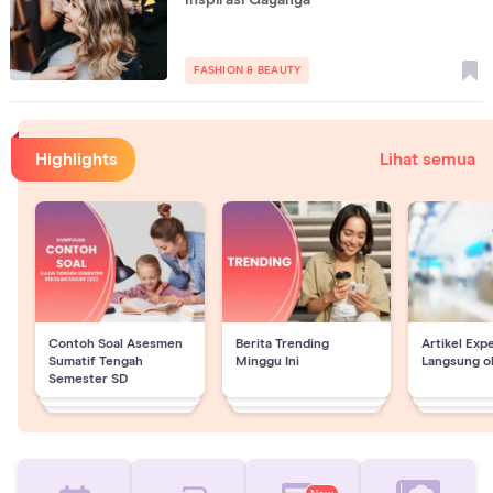
Inspirasi Gayanya
FASHION & BEAUTY
Highlights
Lihat semua
Contoh Soal Asesmen
Berita Trending
Artikel Exp
Sumatif Tengah
Minggu Ini
Langsung o
Semester SD