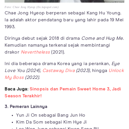
Foto: Chae Jong Hyeop (En.kepoper.com)
Chae Jong Hyeop berperan sebagai Kang Hu Young.
Ia adalah aktor pendatang baru yang lahir pada 19 Mei
1993.
Dirinya debut sejak 2018 di drama
Come and Hug Me.
Kemudian namanya terkenal sejak membintangi
drakor
Nevertheless
(2021).
Ini dia beberapa drama Korea yang ia perankan,
Eye
Love You (2024),
Castaway Diva
(2023),
hingga
Unlock
My Boss
(2022).
Baca Juga:
Sinopsis dan Pemain Sweet Home 3, Jadi
Season Terakhir!
3. Pemeran Lainnya
Yun Ji On sebagai Bang Jun Ho
Kim Da Som sebagai Kim Hye Ji
Lee Won Jung sebagai Kwon Sang Pil