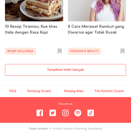
10 Resep Tiramisu, Kue khas
8 Cara Merawat Rambut yang
Italia dengan Rasa Kopi
Diwarnai agar Tidak Rusak
RESEP KELUARGA
FASHION & BEAUTY
Tampilkan lebih banyak
FAQ
Tentang Orami
Pasang iklan
Tim Konten Orami
FOLLOW US
Orami Articles —
Artikel Seputar Parenting, Kesehatan,