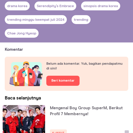
drama korea
Serendipity's Embrace
sinopsis drama korea
trending minggu keempat juli 2024
trending
Chae Jong Hyeop
Komentar
Belum ada komentar. Yuk, bagikan pendapatmu
di sini!
Beri komentar
Baca selanjutnya
Mengenal Boy Group SuperM, Berikut
Profil 7 Membernya!
K-WAVE