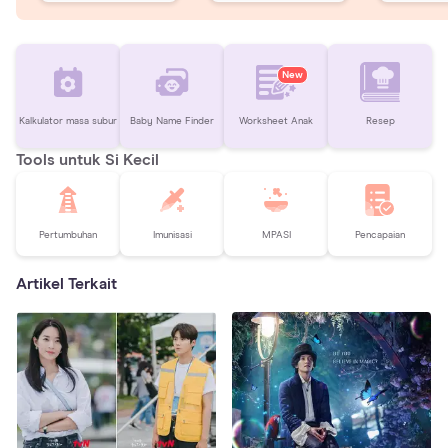
New
Kalkulator masa subur
Baby Name Finder
Worksheet Anak
Resep
Tools untuk Si Kecil
Pertumbuhan
Imunisasi
MPASI
Pencapaian
Artikel Terkait