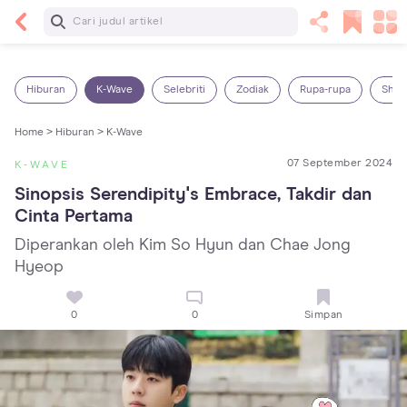
Baca Selanjutnya
7 Penyebab Sakit Tenggorokan pada Anak dan
Cara Mengatasinya
Hiburan
K-Wave
Selebriti
Zodiak
Rupa-rupa
Shop
Home >
Hiburan >
K-Wave
07 September 2024
K-WAVE
Sinopsis Serendipity's Embrace, Takdir dan 
Cinta Pertama
Diperankan oleh Kim So Hyun dan Chae Jong
Hyeop
0
0
Simpan