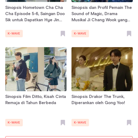
Sinopsis Hometown Cha Cha
Sinopsis dan Profil Pemain The
Cha Episode 5-6, Saingan Doo
Sound of Magic, Drama
Sik untuk Dapatkan Hye Jin
Musikal Ji Chang Wook yang
Muncul, Bahaya!
Diangkat dari Webtoon!
K-WAVE
K-WAVE
Sinopsis Film Ditto, Kisah Cinta
Sinopsis Drakor The Trunk,
Remaja di Tahun Berbeda
Diperankan oleh Gong Yoo!
K-WAVE
K-WAVE