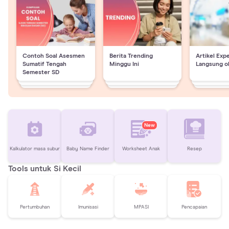
Contoh Soal Asesmen
Berita Trending
Artikel Exp
Sumatif Tengah
Minggu Ini
Langsung o
Semester SD
New
Kalkulator masa subur
Baby Name Finder
Worksheet Anak
Resep
Tools untuk Si Kecil
Pertumbuhan
Imunisasi
MPASI
Pencapaian