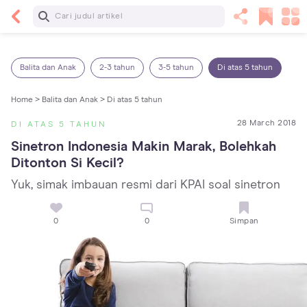
Baca Selanjutnya
14 Rekomendasi Camilan Sehat untuk Anak, Enak
dan Bergizi!
Balita dan Anak
2-3 tahun
3-5 tahun
Di atas 5 tahun
Home >
Balita dan Anak >
Di atas 5 tahun
28 March 2018
DI ATAS 5 TAHUN
Sinetron Indonesia Makin Marak, Bolehkah 
Ditonton Si Kecil?
Yuk, simak imbauan resmi dari KPAI soal sinetron
0
0
Simpan