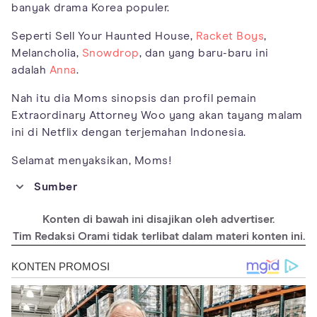
banyak drama Korea populer.
Seperti Sell Your Haunted House,
Racket Boys
,
Melancholia,
Snowdrop
, dan yang baru-baru ini
adalah
Anna
.
Nah itu dia Moms sinopsis dan profil pemain
Extraordinary Attorney Woo yang akan tayang malam
ini di Netflix dengan terjemahan Indonesia.
Selamat menyaksikan, Moms!
Sumber
https://www.kpopmap.com/extraordinary-attorney-woo-2022-
drama-cast-summary/
Konten di bawah ini disajikan oleh advertiser.
https://asianwiki.com/Extraordinary_Attorney_Woo
Tim Redaksi Orami tidak terlibat dalam materi konten ini.
https://asianwiki.com/Park_Eun-Bin
https://asianwiki.com/Kang_Tae-Oh
https://asianwiki.com/Kang_Ki-Young
https://asianwiki.com/Jeon_Bae-Su