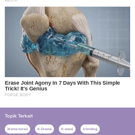
Topik Terkait
drama korea
K-Drama
K-wave
trending