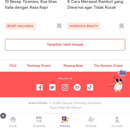
10 Resep Tiramisu, Kue khas
8 Cara Merawat Rambut yang
Italia dengan Rasa Kopi
Diwarnai agar Tidak Rusak
RESEP KELUARGA
FASHION & BEAUTY
Tampilkan lebih banyak
FAQ
Tentang Orami
Pasang iklan
Tim Konten Orami
FOLLOW US
Orami Articles —
Artikel Seputar Parenting, Kesehatan,
Gaya Hidup dan Hiburan
Copyright ©
2026
Orami. All rights reserved.
Home
Shopping
Articles
IbuSibuk
Account