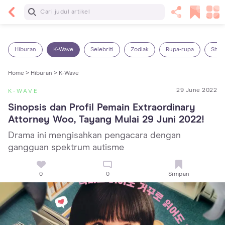
Baca Selanjutnya
Kebutuhan Cairan Anak yang Harus Dipenuhi
Sesuai Usianya
Hiburan
K-Wave
Selebriti
Zodiak
Rupa-rupa
Shop
Home >
Hiburan >
K-Wave
29 June 2022
K-WAVE
Sinopsis dan Profil Pemain Extraordinary 
Attorney Woo, Tayang Mulai 29 Juni 2022!
Drama ini mengisahkan pengacara dengan
gangguan spektrum autisme
0
0
Simpan