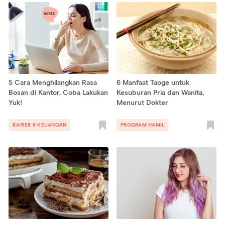
5 Cara Menghilangkan Rasa
6 Manfaat Taoge untuk
Bosan di Kantor, Coba Lakukan
Kesuburan Pria dan Wanita,
Yuk!
Menurut Dokter
KARIER & KEUANGAN
PROGRAM HAMIL