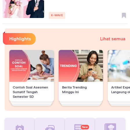
K-WAVE
Highlights
Lihat semua
Contoh Soal Asesmen
Berita Trending
Artikel Exp
Sumatif Tengah
Minggu Ini
Langsung o
Semester SD
New