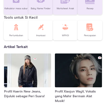
Kalkulator masa subur
Baby Name Finder
Worksheet Anak
Resep
Tools untuk Si Kecil
Pertumbuhan
Imunisasi
MPASI
Pencapaian
Artikel Terkait
Profil Haerin New Jeans,
Profil Xiaojun WayV, Vokalis
Dijuluki sebagai Peri Suara!
yang Mahir Bermain Alat
Musik!