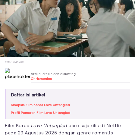
Foto:
Imdb.com
Artikel ditulis dan disunting
Chrismonica
Daftar isi artikel
Sinopsis Film Korea Love Untangled
Profil Pemeran Film Love Untangled
Film Korea
Love Untangled
baru saja rilis di Netflix
pada 29 Agustus 2025 dengan genre romantis