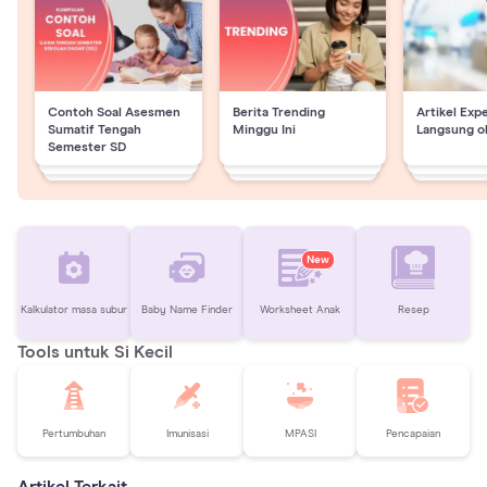
Contoh Soal Asesmen
Berita Trending
Artikel Exp
Sumatif Tengah
Minggu Ini
Langsung o
Semester SD
New
Kalkulator masa subur
Baby Name Finder
Worksheet Anak
Resep
Tools untuk Si Kecil
Pertumbuhan
Imunisasi
MPASI
Pencapaian
Artikel Terkait