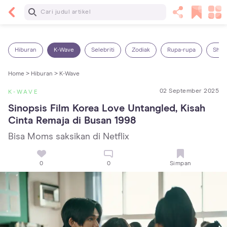
Baca Selanjutnya
Panas Dalam pada Anak: Gejala, Penyebab dan
Cara Mengatasinya!
Hiburan
K-Wave
Selebriti
Zodiak
Rupa-rupa
Shop
Home >
Hiburan >
K-Wave
02 September 2025
K-WAVE
Sinopsis Film Korea Love Untangled, Kisah 
Cinta Remaja di Busan 1998
Bisa Moms saksikan di Netflix
0
0
Simpan