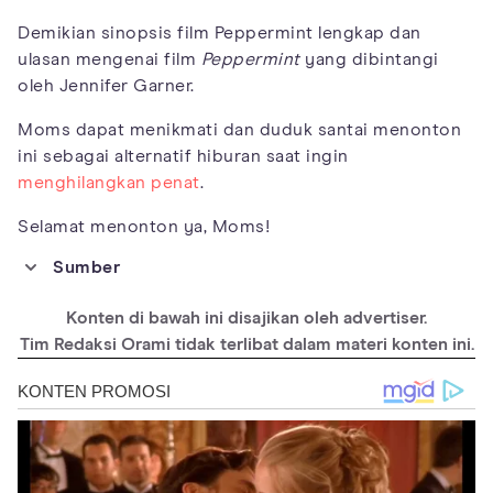
Demikian sinopsis film Peppermint lengkap dan
ulasan mengenai film
Peppermint
yang dibintangi
oleh Jennifer Garner.
Moms dapat menikmati dan duduk santai menonton
ini sebagai alternatif hiburan saat ingin
menghilangkan penat
.
Selamat menonton ya, Moms!
Sumber
https://www.imdb.com/title/tt6850820/
Konten di bawah ini disajikan oleh advertiser.
https://www.rottentomatoes.com/m/peppermint_2018
Tim Redaksi Orami tidak terlibat dalam materi konten ini.