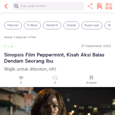
Baca Selanjutnya
Sariawan pada Anak: Penyebab, Cara Mengatasi
dan Mencegahnya
Hiburan
K-Wave
Selebriti
Zodiak
Rupa-rupa
Shop
Home >
Hiburan >
Film
27 September 2022
FILM
Sinopsis Film Peppermint, Kisah Aksi Balas 
Dendam Seorang Ibu
Wajib untuk ditonton, nih!
0
0
Simpan