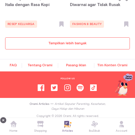
Italia dengan Rasa Kopi
Diwarnai agar Tidak Rusak
RESEP KELUARGA
FASHION & BEAUTY
Tampilkan lebih banyak
FAQ
Tentang Orami
Pasang iklan
Tim Konten Orami
FOLLOW US
Orami Articles —
Artikel Seputar Parenting, Kesehatan,
Gaya Hidup dan Hiburan
Copyright ©
2026
Orami. All rights reserved.
Home
Shopping
Articles
IbuSibuk
Account