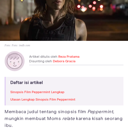
Foto:
Foto: imdb.com
Artikel ditulis oleh
Reza Pratama
Disunting oleh
Debora Gracia
Daftar isi artikel
Sinopsis Film Peppermint Lengkap
Ulasan Lengkap Sinopsis Film Peppermint
Membaca judul tentang sinopsis film
Peppermint
,
mungkin membuat Moms
relate
karena kisah seorang
ibu.