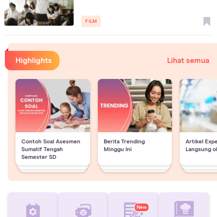
FILM
Highlights
Lihat semua
Contoh Soal Asesmen
Berita Trending
Artikel Exp
Sumatif Tengah
Minggu Ini
Langsung o
Semester SD
New