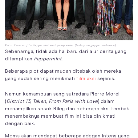
Foto: Pemeran film Peppermint saat galapremier (Instagram_peppermintmovie)
Sebenarnya, tidak ada hal baru dari alur cerita yang
ditampilkan
Peppermint
.
Beberapa plot dapat mudah ditebak oleh mereka
yang sudah sering menikmati
film aksi
sejenis.
Namun kemampuan sang sutradara Pierre Morel
(
District 13, Taken, From Paris with Love
) dalam
menampilkan sosok Riley dan beberapa aksi tembak-
menembaknya membuat film ini bisa dinikmati
dengan baik.
Moms akan mendapat beberapa adegan intens yang