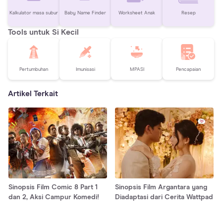
Kalkulator masa subur
Baby Name Finder
Worksheet Anak
Resep
Tools untuk Si Kecil
Pertumbuhan
Imunisasi
MPASI
Pencapaian
Artikel Terkait
Sinopsis Film Comic 8 Part 1
Sinopsis Film Argantara yang
dan 2, Aksi Campur Komedi!
Diadaptasi dari Cerita Wattpad