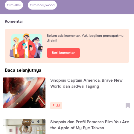
film aksi
film hollywood
Komentar
Belum ada komentar. Yuk, bagikan pendapatmu
di sini!
Beri komentar
Baca selanjutnya
Sinopsis Captain America: Brave New
World dan Jadwal Tayang
FILM
Sinopsis dan Profil Pemeran Film You Are
the Apple of My Eye Taiwan