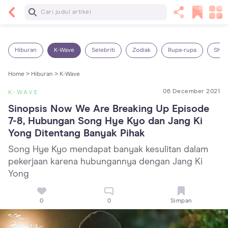
Baca Selanjutnya
13 Rekomendasi RSGM dan Klinik Gigi di Jakarta
yang Terbaik dan Terpercaya
Hiburan
K-Wave
Selebriti
Zodiak
Rupa-rupa
Shop
Home >
Hiburan >
K-Wave
06 December 2021
K-WAVE
Sinopsis Now We Are Breaking Up Episode 
7-8, Hubungan Song Hye Kyo dan Jang Ki 
Yong Ditentang Banyak Pihak
Song Hye Kyo mendapat banyak kesulitan dalam
pekerjaan karena hubungannya dengan Jang Ki
Yong
0
0
Simpan