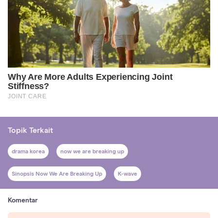
Topik Terkait
drama korea
now we are breaking up
Sinopsis Now We Are Breaking Up
K-wave
Komentar