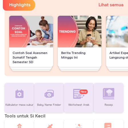
Highlights
Lihat semua
Contoh Soal Asesmen
Berita Trending
Artikel Exp
Sumatif Tengah
Minggu Ini
Langsung o
Semester SD
New
Kalkulator masa subur
Baby Name Finder
Worksheet Anak
Resep
Tools untuk Si Kecil