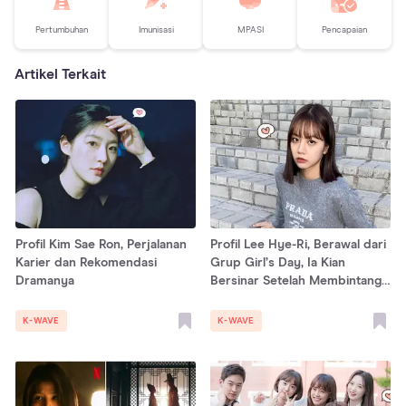
Pertumbuhan
Imunisasi
MPASI
Pencapaian
Artikel Terkait
Profil Kim Sae Ron, Perjalanan
Profil Lee Hye-Ri, Berawal dari
Karier dan Rekomendasi
Grup Girl’s Day, Ia Kian
Dramanya
Bersinar Setelah Membintangi
Reply 1988
K-WAVE
K-WAVE