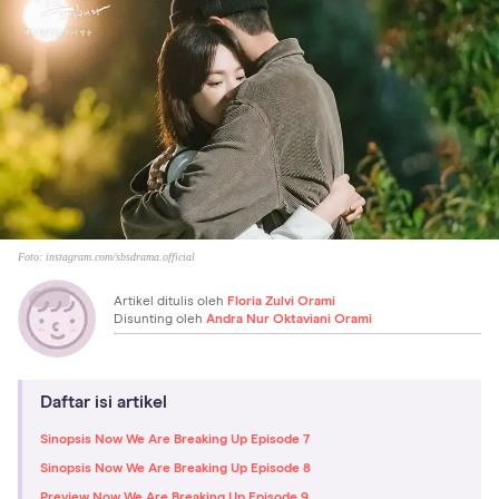
Foto:
instagram.com/sbsdrama.official
Artikel ditulis oleh
Floria Zulvi Orami
Disunting oleh
Andra Nur Oktaviani Orami
Daftar isi artikel
Sinopsis Now We Are Breaking Up Episode 7
Sinopsis Now We Are Breaking Up Episode 8
Preview Now We Are Breaking Up Episode 9