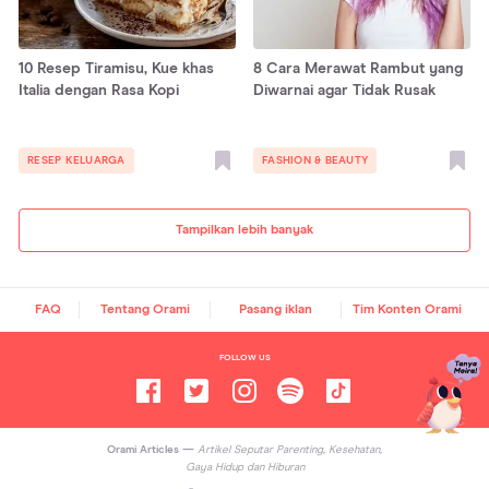
10 Resep Tiramisu, Kue khas
8 Cara Merawat Rambut yang
Italia dengan Rasa Kopi
Diwarnai agar Tidak Rusak
RESEP KELUARGA
FASHION & BEAUTY
Tampilkan lebih banyak
FAQ
Tentang Orami
Pasang iklan
Tim Konten Orami
FOLLOW US
Orami Articles —
Artikel Seputar Parenting, Kesehatan,
Gaya Hidup dan Hiburan