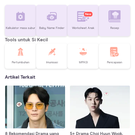
New
Kalkulator masa subur
Baby Name Finder
Worksheet Anak
Resep
Tools untuk Si Kecil
Pertumbuhan
Imunisasi
MPASI
Pencapaian
Artikel Terkait
8 Rekomendasi Drama yang
5+ Drama Choi Hyun Wook,