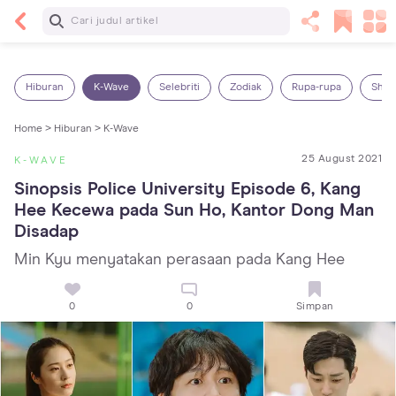
Baca Selanjutnya
13 Rekomendasi RSGM dan Klinik Gigi di Jakarta
yang Terbaik dan Terpercaya
Hiburan
K-Wave
Selebriti
Zodiak
Rupa-rupa
Shop
Home >
Hiburan >
K-Wave
25 August 2021
K-WAVE
Sinopsis Police University Episode 6, Kang 
Hee Kecewa pada Sun Ho, Kantor Dong Man 
Disadap
Min Kyu menyatakan perasaan pada Kang Hee
0
0
Simpan