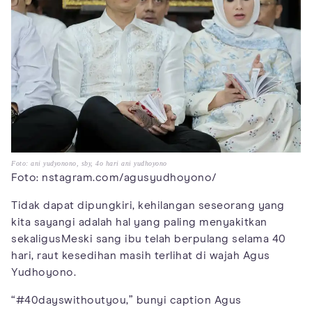
Foto: ani yudyonono, sby, 4o hari ani yudhoyono
Foto: nstagram.com/agusyudhoyono/
Tidak dapat dipungkiri, kehilangan seseorang yang
kita sayangi adalah hal yang paling menyakitkan
sekaligusMeski sang ibu telah berpulang selama 40
hari, raut kesedihan masih terlihat di wajah Agus
Yudhoyono.
“#40dayswithoutyou,” bunyi caption Agus