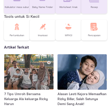
Kalkulator masa subur
Baby Name Finder
Worksheet Anak
Resep
Tools untuk Si Kecil
Pertumbuhan
Imunisasi
MPASI
Pencapaian
Artikel Terkait
7 Tips Umroh Bersama
Alasan Lesti Kejora Memaafkan
Keluarga Ala keluarga Ricky
Rizky Billar, Salah Satunya
Harun
Demi Sang Anak!