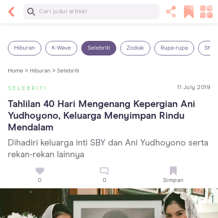
Baca Selanjutnya
25 Makanan Bayi 1 Tahun yang Dianjurkan dan
Dilarang
Hiburan
K-Wave
Selebriti
Zodiak
Rupa-rupa
Shop
Home >
Hiburan >
Selebriti
11 July 2019
SELEBRITI
Tahlilan 40 Hari Mengenang Kepergian Ani 
Yudhoyono, Keluarga Menyimpan Rindu 
Mendalam
Dihadiri keluarga inti SBY dan Ani Yudhoyono serta
rekan-rekan lainnya
0
0
Simpan