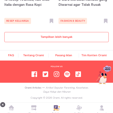
Italia dengan Rasa Kopi
Diwarnai agar Tidak Rusak
RESEP KELUARGA
FASHION & BEAUTY
Tampilkan lebih banyak
FAQ
Tentang Orami
Pasang iklan
Tim Konten Orami
FOLLOW US
Orami Articles —
Artikel Seputar Parenting, Kesehatan,
Gaya Hidup dan Hiburan
Copyright ©
2026
Orami. All rights reserved.