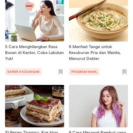
5 Cara Menghilangkan Rasa
6 Manfaat Taoge untuk
Bosan di Kantor, Coba Lakukan
Kesuburan Pria dan Wanita,
Yuk!
Menurut Dokter
KARIER & KEUANGAN
PROGRAM HAMIL
10 Resep Tiramisu, Kue khas
8 Cara Merawat Rambut yang