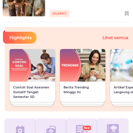
SELEBRITI
Highlights
Lihat semua
Contoh Soal Asesmen
Berita Trending
Artikel Exp
Sumatif Tengah
Minggu Ini
Langsung o
Semester SD
New