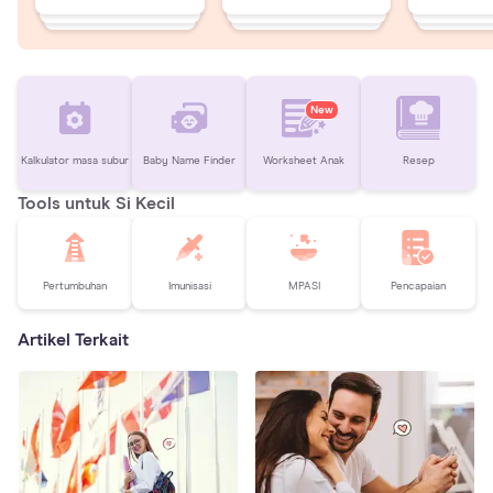
New
Kalkulator masa subur
Baby Name Finder
Worksheet Anak
Resep
Tools untuk Si Kecil
Pertumbuhan
Imunisasi
MPASI
Pencapaian
Artikel Terkait