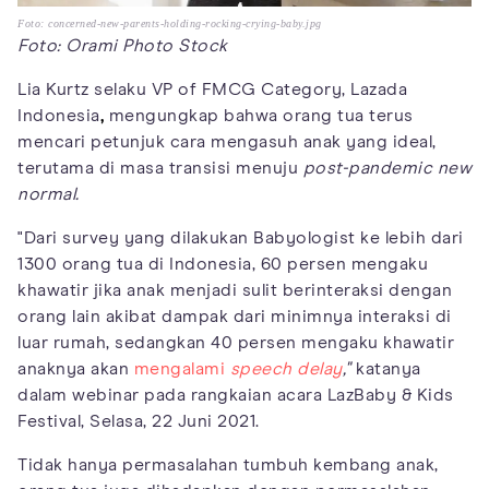
Foto: concerned-new-parents-holding-rocking-crying-baby.jpg
Foto: Orami Photo Stock
Lia Kurtz selaku VP of FMCG Category, Lazada
Indonesia
,
mengungkap bahwa orang tua terus
mencari petunjuk cara mengasuh anak yang ideal,
terutama di masa transisi menuju
post-pandemic new
normal.
"Dari survey yang dilakukan Babyologist ke lebih dari
1300 orang tua di Indonesia, 60 persen mengaku
khawatir jika anak menjadi sulit berinteraksi dengan
orang lain akibat dampak dari minimnya interaksi di
luar rumah, sedangkan 40 persen mengaku khawatir
anaknya akan
mengalami
speech delay
,"
katanya
dalam webinar pada rangkaian acara LazBaby & Kids
Festival, Selasa, 22 Juni 2021.
Tidak hanya permasalahan tumbuh kembang anak,