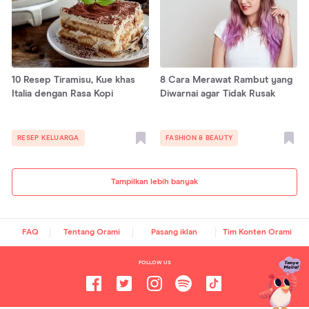
10 Resep Tiramisu, Kue khas
8 Cara Merawat Rambut yang
Italia dengan Rasa Kopi
Diwarnai agar Tidak Rusak
RESEP KELUARGA
FASHION & BEAUTY
Tampilkan lebih banyak
FAQ
Tentang Orami
Pasang iklan
Tim Konten Orami
FOLLOW US