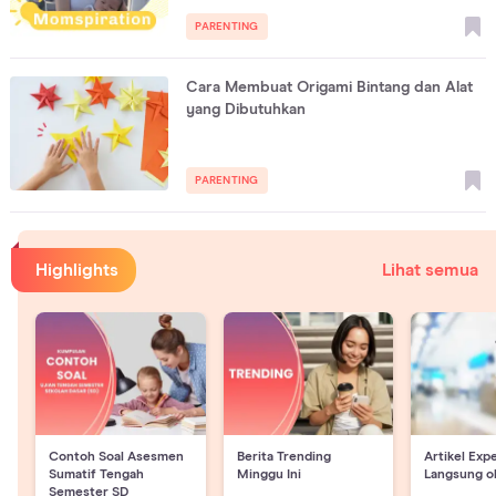
PARENTING
Cara Membuat Origami Bintang dan Alat
yang Dibutuhkan
PARENTING
Highlights
Lihat semua
Contoh Soal Asesmen
Berita Trending
Artikel Exp
Sumatif Tengah
Minggu Ini
Langsung o
Semester SD