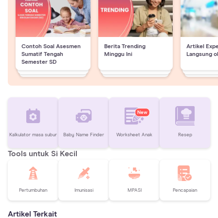
Contoh Soal Asesmen
Berita Trending
Artikel Exp
Sumatif Tengah
Minggu Ini
Langsung o
Semester SD
New
Kalkulator masa subur
Baby Name Finder
Worksheet Anak
Resep
Tools untuk Si Kecil
Pertumbuhan
Imunisasi
MPASI
Pencapaian
Artikel Terkait