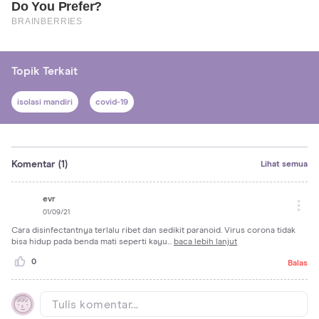
Topik Terkait
isolasi mandiri
covid-19
Komentar
(1)
Lihat semua
evr
01/09/21
Cara disinfectantnya terlalu ribet dan sedikit paranoid. Virus corona tidak
bisa hidup pada benda mati seperti kayu...
baca lebih
lanjut
0
Balas
Tulis komentar...