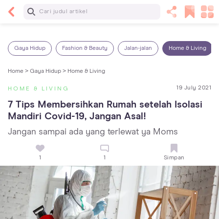
Baca Selanjutnya
7 Penyebab Sakit Tenggorokan pada Anak dan
Cara Mengatasinya
Gaya Hidup
Fashion & Beauty
Jalan-jalan
Home & Living
Home >
Gaya Hidup >
Home & Living
19 July 2021
HOME & LIVING
7 Tips Membersihkan Rumah setelah Isolasi 
Mandiri Covid-19, Jangan Asal!
Jangan sampai ada yang terlewat ya Moms
1
1
Simpan