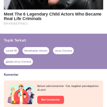
Topik Terkait
covid-19
Kesehatan Umum
virus Corona
gejala virus Corona
Komentar
Belum ada komentar. Yuk, bagikan pendapatmu
di sini!
Beri komentar