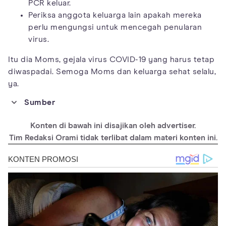
PCR keluar.
Periksa anggota keluarga lain apakah mereka
perlu mengungsi untuk mencegah penularan
virus.
Itu dia Moms, gejala virus COVID-19 yang harus tetap
diwaspadai. Semoga Moms dan keluarga sehat selalu,
ya.
Sumber
https://www.mayoclinic.org/diseases-
conditions/coronavirus/symptoms-causes/syc-20479963
Konten di bawah ini disajikan oleh advertiser.
https://www.who.int/images/default-source/searo---
Tim Redaksi Orami tidak terlibat dalam materi konten ini.
images/countries/indonesia/infographics/covid-19-symptoms--
-bi.png?sfvrsn=1cd1a07e_5
https://www.unicef.org/indonesia/coronavirus/FAQ#symptoms
onfamily
https://www.nhs.uk/conditions/coronavirus-covid-
19/symptoms/main-symptoms/