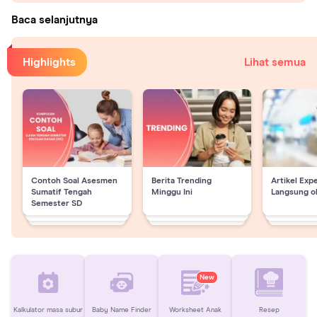
Baca selanjutnya
Highlights
Lihat semua
Contoh Soal Asesmen
Berita Trending
Artikel Exp
Sumatif Tengah
Minggu Ini
Langsung o
Semester SD
New
Kalkulator masa subur
Baby Name Finder
Worksheet Anak
Resep