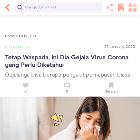
Baca Selanjutnya
Sariawan pada Anak: Penyebab, Cara Mengatasi
dan Mencegahnya
Home >
COVID-19
27 January 2022
COVID-19
Tetap Waspada, Ini Dia Gejala Virus Corona 
yang Perlu Diketahui
Gejalanya bisa berupa penyakit pernapasan biasa
0
0
Simpan