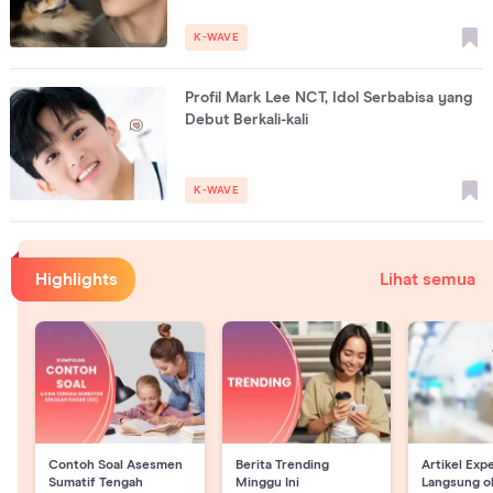
K-WAVE
Profil Mark Lee NCT, Idol Serbabisa yang
Debut Berkali-kali
K-WAVE
Highlights
Lihat semua
Contoh Soal Asesmen
Berita Trending
Artikel Exp
Sumatif Tengah
Minggu Ini
Langsung o