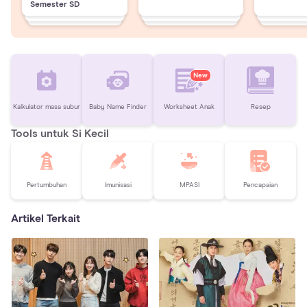
Semester SD
New
Kalkulator masa subur
Baby Name Finder
Worksheet Anak
Resep
Tools untuk Si Kecil
Pertumbuhan
Imunisasi
MPASI
Pencapaian
Artikel Terkait