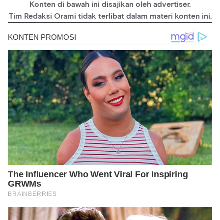
Konten di bawah ini disajikan oleh advertiser.
https://asianwiki.com/Im_Si-Wan
Tim Redaksi Orami tidak terlibat dalam materi konten ini.
https://asianwiki.com/Chun_Woo-Hee
https://asianwiki.com/Kim_Hee-Won_(1971)