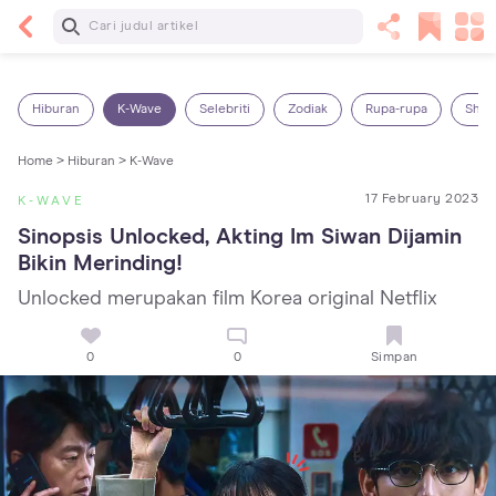
Baca Selanjutnya
13 Rekomendasi RSGM dan Klinik Gigi di Jakarta
yang Terbaik dan Terpercaya
Hiburan
K-Wave
Selebriti
Zodiak
Rupa-rupa
Shop
Home >
Hiburan >
K-Wave
17 February 2023
K-WAVE
Sinopsis Unlocked, Akting Im Siwan Dijamin 
Bikin Merinding!
Unlocked merupakan film Korea original Netflix
0
0
Simpan