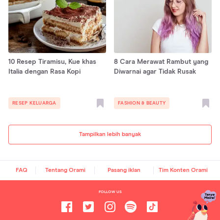
10 Resep Tiramisu, Kue khas
8 Cara Merawat Rambut yang
Italia dengan Rasa Kopi
Diwarnai agar Tidak Rusak
RESEP KELUARGA
FASHION & BEAUTY
Tampilkan lebih banyak
FAQ
Tentang Orami
Pasang iklan
Tim Konten Orami
FOLLOW US