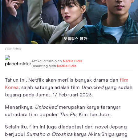
Foto:
Netflix
Artikel ditulis oleh
Nadila Eldia
Disunting oleh
Nadila Eldia
Tahun ini, Netflix akan merilis banyak drama dan
film
Korea
, salah satunya adalah film
Unlocked
yang sudah
tayang pada Jumat, 17 Februari 2023.
Menariknya,
Unlocked
merupakan karya teranyar
sutradara film populer
The Flu,
Kim Tae Joon.
Selain itu, film ini juga diadaptasi dari novel Jepang
berjudul
Sumaho o Otoshita
karya Akira Shiga yang