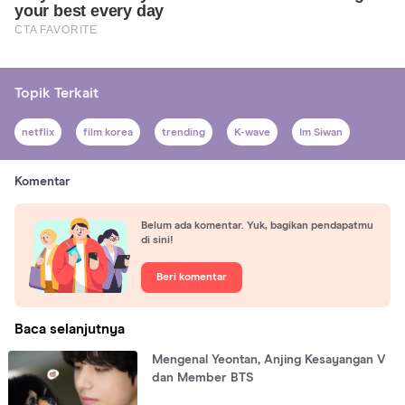
Topik Terkait
netflix
film korea
trending
K-wave
Im Siwan
Komentar
Belum ada komentar. Yuk, bagikan pendapatmu
di sini!
Beri komentar
Baca selanjutnya
Mengenal Yeontan, Anjing Kesayangan V
dan Member BTS