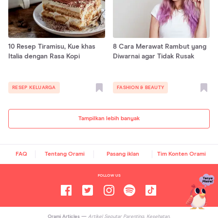
10 Resep Tiramisu, Kue khas
8 Cara Merawat Rambut yang
Italia dengan Rasa Kopi
Diwarnai agar Tidak Rusak
RESEP KELUARGA
FASHION & BEAUTY
Tampilkan lebih banyak
FAQ
Tentang Orami
Pasang iklan
Tim Konten Orami
FOLLOW US
Orami Articles —
Artikel Seputar Parenting, Kesehatan,