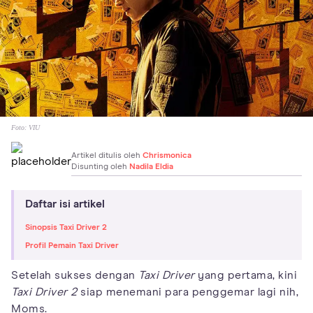
Foto:
VIU
Artikel ditulis oleh
Chrismonica
Disunting oleh
Nadila Eldia
Daftar isi artikel
Sinopsis Taxi Driver 2
Profil Pemain Taxi Driver
Setelah sukses dengan
Taxi Driver
yang pertama, kini
Taxi Driver 2
siap menemani para penggemar lagi nih,
Moms.