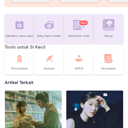
New
Kalkulator masa subur
Baby Name Finder
Worksheet Anak
Resep
Tools untuk Si Kecil
Pertumbuhan
Imunisasi
MPASI
Pencapaian
Artikel Terkait