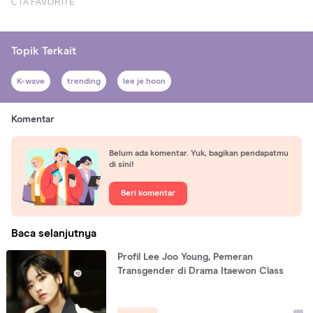
Topik Terkait
K-wave
trending
lee je hoon
Komentar
Belum ada komentar. Yuk, bagikan pendapatmu
di sini!
Beri komentar
Baca selanjutnya
Profil Lee Joo Young, Pemeran
Transgender di Drama Itaewon Class