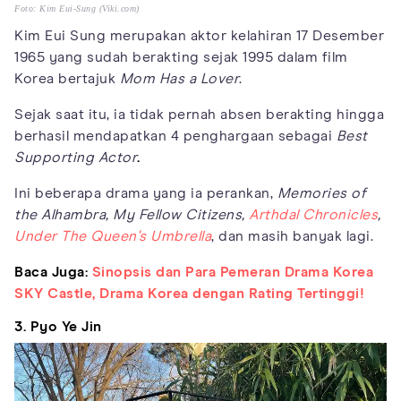
Foto: Kim Eui-Sung (Viki.com)
Kim Eui Sung merupakan aktor kelahiran 17 Desember
1965 yang sudah berakting sejak 1995 dalam film
Korea bertajuk
Mom Has a Lover
.
Sejak saat itu, ia tidak pernah absen berakting hingga
berhasil mendapatkan 4 penghargaan sebagai
Best
Supporting Actor
.
Ini beberapa drama yang ia perankan,
Memories of
the Alhambra, My Fellow Citizens,
Arthdal Chronicles
,
Under The Queen's Umbrella
, dan masih banyak lagi.
Baca Juga:
Sinopsis dan Para Pemeran Drama Korea
SKY Castle, Drama Korea dengan Rating Tertinggi!
3. Pyo Ye Jin