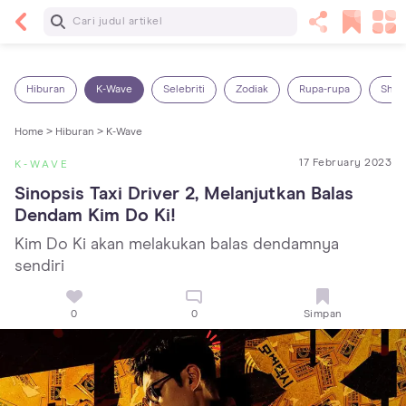
Baca Selanjutnya
5 Manfaat Bermain Masak-Masakan untuk Anak,
Yuk Latih Kreativitas Si Kecil!
Hiburan
K-Wave
Selebriti
Zodiak
Rupa-rupa
Shop
Home >
Hiburan >
K-Wave
17 February 2023
K-WAVE
Sinopsis Taxi Driver 2, Melanjutkan Balas 
Dendam Kim Do Ki!
Kim Do Ki akan melakukan balas dendamnya
sendiri
0
0
Simpan