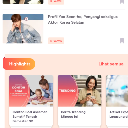
K-WAVE
Profil Yoo Seon-ho, Penyanyi sekaligus
Aktor Korea Selatan
K-WAVE
Highlights
Lihat semua
Contoh Soal Asesmen
Berita Trending
Artikel Exp
Sumatif Tengah
Minggu Ini
Langsung o
Semester SD