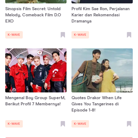
Sinopsis Film Secret: Untold
Profil Kim Sae Ron, Perjalanan
Melody, Comeback Film D.O
Karier dan Rekomendasi
EXO
Dramanya
K-WAVE
K-WAVE
Mengenal Boy Group SuperM,
Quotes Drakor When Life
Berikut Profil 7 Membernya!
Gives You Tangerines di
Episode 1-8!
K-WAVE
K-WAVE