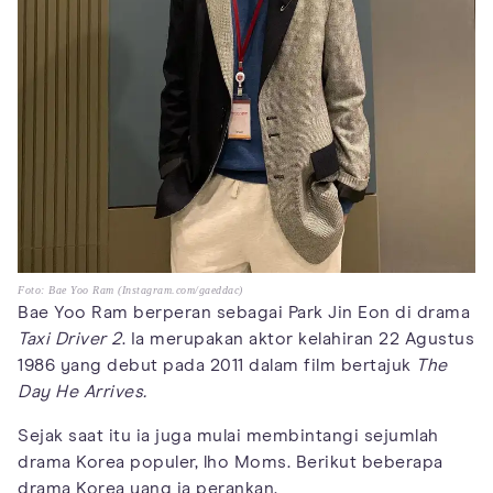
Foto: Bae Yoo Ram (Instagram.com/gaeddac)
Bae Yoo Ram berperan sebagai Park Jin Eon di drama
Taxi Driver 2
. Ia merupakan aktor kelahiran 22 Agustus
1986 yang debut pada 2011 dalam film bertajuk
The
Day He Arrives.
Sejak saat itu ia juga mulai membintangi sejumlah
drama Korea populer, lho Moms. Berikut beberapa
drama Korea yang ia perankan.