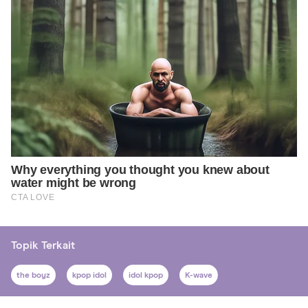
Topik Terkait
the boyz
kpop idol
idol kpop
K-wave