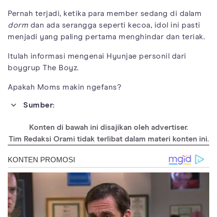
Pernah terjadi, ketika para member sedang di dalam
dorm
dan ada serangga seperti kecoa, idol ini pasti
menjadi yang paling pertama menghindar dan teriak.
Itulah informasi mengenai Hyunjae personil dari
boygrup The Boyz.
Apakah Moms makin ngefans?
Sumber:
https://kepoper.com/fakta-hyunjae-the-boyz/
Konten di bawah ini disajikan oleh advertiser.
https://kprofiles.com/hyunjae-boyz-profile/
Tim Redaksi Orami tidak terlibat dalam materi konten ini.
https://channel-korea.com/the-boyz-hyunjae-
profile/