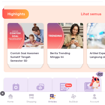
Highlights
Lihat semua
Contoh Soal Asesmen
Berita Trending
Artikel Exp
Sumatif Tengah
Minggu Ini
Langsung o
Semester SD
New
Kalkulator masa subur
Baby Name Finder
Worksheet Anak
Resep
Home
Shopping
Articles
IbuSibuk
Account