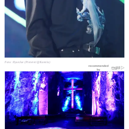
Foto: HyunJae (Pinteret/@Kamila)