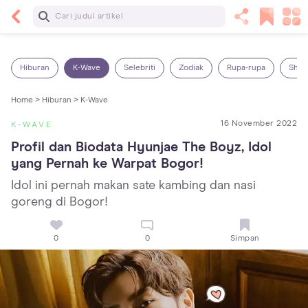
Baca Selanjutnya
Panas Dalam pada Anak: Gejala, Penyebab dan
Cara Mengatasinya!
Hiburan
K-Wave
Selebriti
Zodiak
Rupa-rupa
Shop
Home >
Hiburan >
K-Wave
16 November 2022
K-WAVE
Profil dan Biodata Hyunjae The Boyz, Idol 
yang Pernah ke Warpat Bogor!
Idol ini pernah makan sate kambing dan nasi
goreng di Bogor!
0
0
Simpan