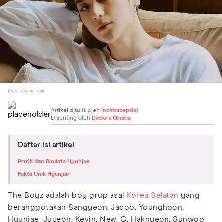
Foto:
soompi.com
Artikel ditulis oleh
(novitaseptia)
Disunting oleh
Debora Gracia
Daftar isi artikel
Profil dan Biodata Hyunjae
Fakta Unik Hyunjae
The Boyz adalah boy grup asal
Korea Selatan
yang
beranggotakan Sangyeon, Jacob, Younghoon,
Hyunjae, Juyeon, Kevin, New, Q, Haknyeon, Sunwoo