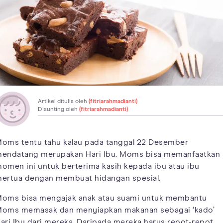
Artikel ditulis oleh
(fitriarahmadianti)
Disunting oleh
(fitriarahmadianti)
oms tentu tahu kalau pada tanggal 22 Desember
endatang merupakan Hari Ibu. Moms bisa memanfaatkan
omen ini untuk berterima kasih kepada ibu atau ibu
ertua dengan membuat hidangan spesial.
oms bisa mengajak anak atau suami untuk membantu
oms memasak dan menyiapkan makanan sebagai ‘kado’
ari Ibu dari mereka. Daripada mereka harus repot-repot