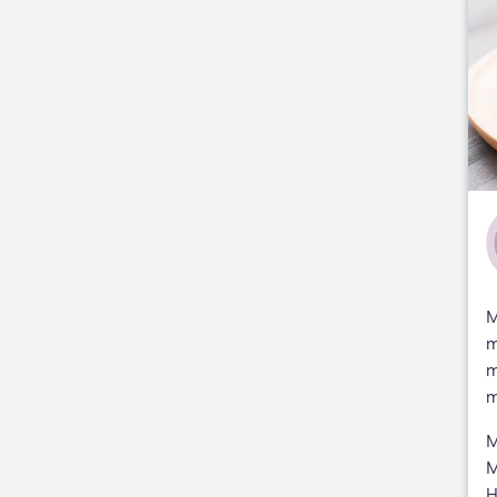
M
m
m
m
M
M
H