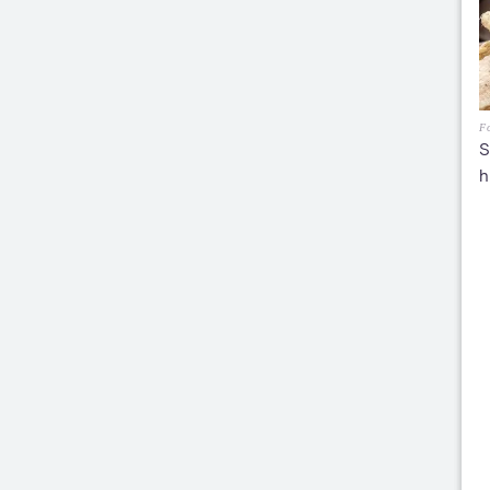
Fo
S
h