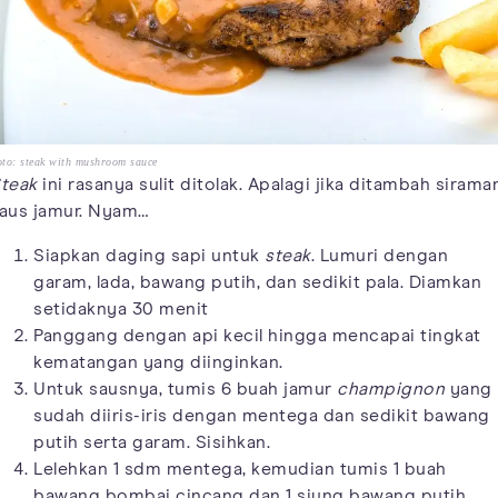
to: steak with mushroom sauce
teak
ini rasanya sulit ditolak. Apalagi jika ditambah sirama
aus jamur. Nyam…
Siapkan daging sapi untuk
steak
. Lumuri dengan
garam, lada, bawang putih, dan sedikit pala. Diamkan
setidaknya 30 menit
Panggang dengan api kecil hingga mencapai tingkat
kematangan yang diinginkan.
Untuk sausnya, tumis 6 buah jamur
champignon
yang
sudah diiris-iris dengan mentega dan sedikit bawang
putih serta garam. Sisihkan.
Lelehkan 1 sdm mentega, kemudian tumis 1 buah
bawang bombai cincang dan 1 siung bawang putih