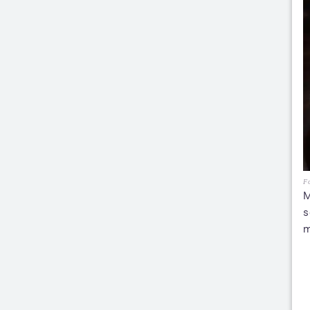
Fo
M
s
m