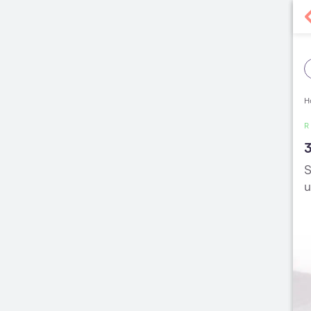
H
R
3
S
u