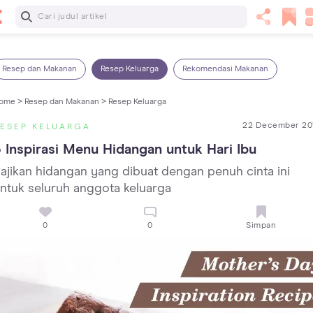
Baca Selanjutnya
14 Rekomendasi Camilan Sehat untuk Anak, Enak dan
Bergizi!
Resep dan Makanan
Resep Keluarga
Rekomendasi Makanan
ome >
Resep dan Makanan >
Resep Keluarga
22 December 20
ESEP KELUARGA
 Inspirasi Menu Hidangan untuk Hari Ibu
ajikan hidangan yang dibuat dengan penuh cinta ini
ntuk seluruh anggota keluarga
0
0
Simpan