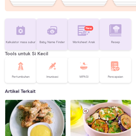
New
Kalkulator masa subur
Baby Name Finder
Worksheet Anak
Resep
Tools untuk Si Kecil
Pertumbuhan
Imunisasi
MPASI
Pencapaian
Artikel Terkait