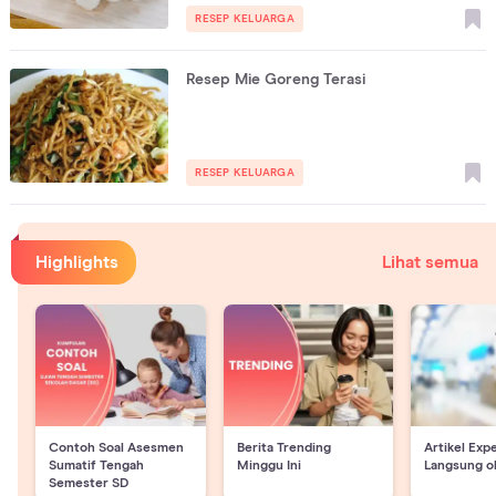
RESEP KELUARGA
Resep Mie Goreng Terasi
RESEP KELUARGA
Highlights
Lihat semua
Contoh Soal Asesmen
Berita Trending
Artikel Exp
Sumatif Tengah
Minggu Ini
Langsung o
Semester SD