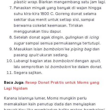
plastic wrap
. Biarkan mengembang satu jam lagi.
Panaskan minyak yang banyak di wajan hingga
suhu kira-kira 1800 C. Goreng donat selama
sekitar dua menit untuk setiap sisi, sampai
berwarna cokelat keemasan. Tiriskan
menggunakan tisu dapur.
Setelah donat agak dingin, gulingkan di
icing
sugar
sampai semua permukaannya tertutupi.
Masukkan isian
bomboloni
ke
piping bag
dan
pasang
spuit
ukuran sedang.
Lubangi bagian atas
bomboloni
dengan
spuit
,
lalu semprotkan isi
bomboloni
ke dalam donat.
Segera sajikan.
Baca Juga:
Resep Donat Praktis untuk Moms yang
Lagi Ngidam
Karena isiannya lumer, Moms mungkin perlu
memakaikan kain penutup dada dan menyiapkan
banyak tisu jika membiarkan balita makan
bomboloni