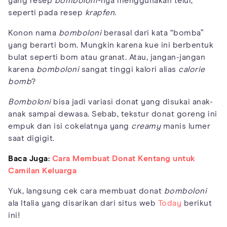
yang resep
bomboloni-
nya menggunakan telur,
seperti pada resep
krapfen
.
Konon nama
bomboloni
berasal dari kata “bomba”
yang berarti bom. Mungkin karena kue ini berbentuk
bulat seperti bom atau granat. Atau, jangan-jangan
karena
bomboloni
sangat tinggi kalori alias
calorie
bomb
?
Bomboloni
bisa jadi variasi donat yang disukai anak-
anak sampai dewasa. Sebab, tekstur donat goreng ini
empuk dan isi cokelatnya yang
creamy
manis lumer
saat digigit.
Baca Juga:
Cara Membuat Donat Kentang untuk
Camilan Keluarga
Yuk, langsung cek cara membuat donat
bomboloni
ala Italia yang disarikan dari situs web
Today
berikut
ini!