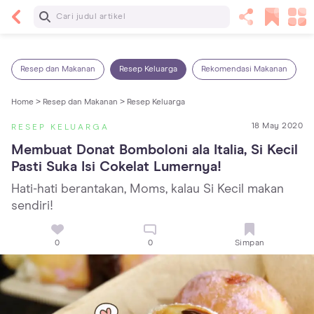
Baca Selanjutnya
14 Rekomendasi Camilan Sehat untuk Anak, Enak
dan Bergizi!
Resep dan Makanan
Resep Keluarga
Rekomendasi Makanan
Home >
Resep dan Makanan >
Resep Keluarga
18 May 2020
RESEP KELUARGA
Membuat Donat Bomboloni ala Italia, Si Kecil 
Pasti Suka Isi Cokelat Lumernya!
Hati-hati berantakan, Moms, kalau Si Kecil makan
sendiri!
0
0
Simpan