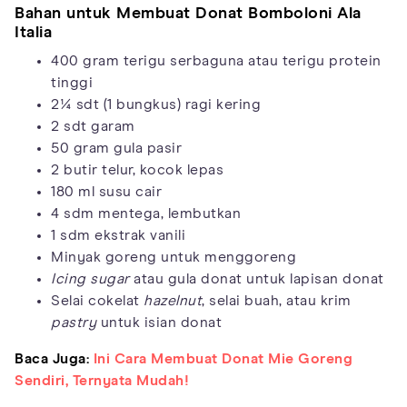
Bahan untuk Membuat Donat Bomboloni Ala
Italia
400 gram terigu serbaguna atau terigu protein
tinggi
2¼ sdt (1 bungkus) ragi kering
2 sdt garam
50 gram gula pasir
2 butir telur, kocok lepas
180 ml susu cair
4 sdm mentega, lembutkan
1 sdm ekstrak vanili
Minyak goreng untuk menggoreng
Icing sugar
atau gula donat untuk lapisan donat
Selai cokelat
hazelnut
, selai buah, atau krim
pastry
untuk isian donat
Baca Juga:
Ini Cara Membuat Donat Mie Goreng
Sendiri, Ternyata Mudah!