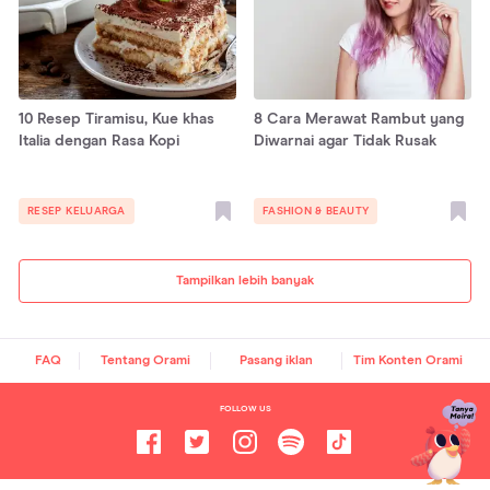
10 Resep Tiramisu, Kue khas
8 Cara Merawat Rambut yang
Italia dengan Rasa Kopi
Diwarnai agar Tidak Rusak
RESEP KELUARGA
FASHION & BEAUTY
Tampilkan lebih banyak
FAQ
Tentang Orami
Pasang iklan
Tim Konten Orami
FOLLOW US