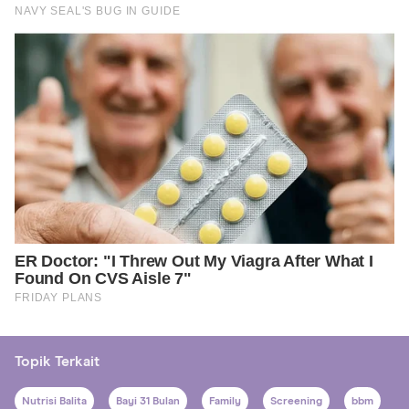
Topik Terkait
Nutrisi Balita
Bayi 31 Bulan
Family
Screening
bbm