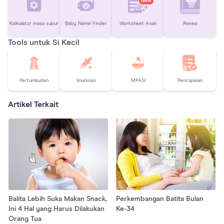
New
Kalkulator masa subur
Baby Name Finder
Worksheet Anak
Resep
Tools untuk Si Kecil
Pertumbuhan
Imunisasi
MPASI
Pencapaian
Artikel Terkait
Balita Lebih Suka Makan Snack,
Perkembangan Batita Bulan
Ini 4 Hal yang Harus Dilakukan
Ke-34
Orang Tua