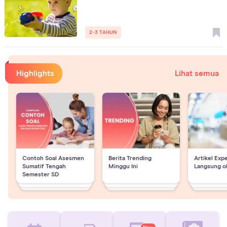
2-3 TAHUN
Highlights
Lihat semua
Contoh Soal Asesmen
Berita Trending
Artikel Exp
Sumatif Tengah
Minggu Ini
Langsung o
Semester SD