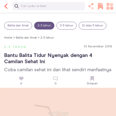
Baca Selanjutnya
Kebutuhan Cairan Anak yang Harus Dipenuhi
Sesuai Usianya
Balita dan Anak
2-3 tahun
3-5 tahun
Di atas 5 tahun
Home >
Balita dan Anak >
2-3 tahun
01 November 2019
2-3 TAHUN
Bantu Balita Tidur Nyenyak dengan 4 
Camilan Sehat Ini
Coba camilan sehat ini dan lihat sendiri manfaatnya
0
0
Simpan