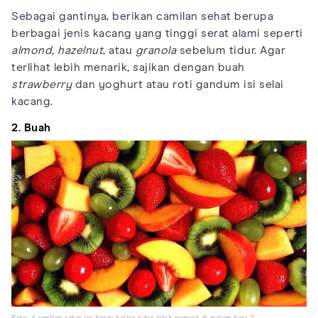
Sebagai gantinya, berikan camilan sehat berupa
berbagai jenis kacang yang tinggi serat alami seperti
almond, hazelnut
, atau
granola
sebelum tidur. Agar
terlihat lebih menarik, sajikan dengan buah
strawberry
dan yoghurt atau roti gandum isi selai
kacang.
2. Buah
Foto: 4 cemilan sehat ini bantu balita tidur lebih nyenyak di malam hari 2