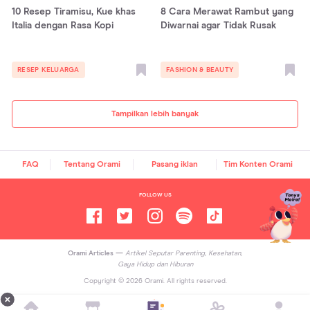
10 Resep Tiramisu, Kue khas
8 Cara Merawat Rambut yang
Italia dengan Rasa Kopi
Diwarnai agar Tidak Rusak
RESEP KELUARGA
FASHION & BEAUTY
Tampilkan lebih banyak
FAQ
Tentang Orami
Pasang iklan
Tim Konten Orami
FOLLOW US
Orami Articles —
Artikel Seputar Parenting, Kesehatan,
Gaya Hidup dan Hiburan
Copyright ©
2026
Orami. All rights reserved.