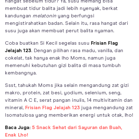
hangat sebelum tidur? Ya, susu memang bisa
membuat tidur balita jadi lebih nyenyak, berkat
kandungan
melatonin
yang berfungsi
mengistirahatkan badan. Selain itu, rasa hangat dari
susu juga akan membuat perut balita nyaman.
Coba buatkan Si Kecil segelas susu
Frisian Flag
Jelajah 123
. Dengan pilihan rasa madu, vanilla, dan
cokelat, tak hanya enak lho Moms, namun juga
memenuhi kebutuhan gizi balita di masa tumbuh
kembangnya.
Ssst, tahukah Moms jika selain mengandung zat gizi
makro, protein, zat besi, yodium, selenium, seng,
vitamin A C E, serat pangan inulis, 14 multivitamin dan
mineral,
Frisian Flag Jelajah 123
juga mengandung zat
Isomatulosa yang memberikan energi untuk otak, lho!
Baca Juga:
5 Snack Sehat dari Sayuran dan Buah,
Enak Lho!