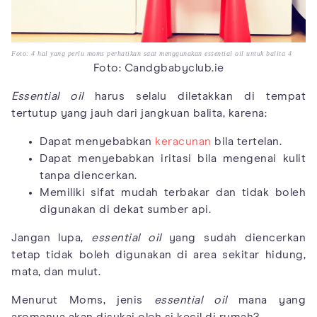
Foto: 4 hal yang perlu moms perhatikan saat menggunakan essential oil untuk balita 4
Foto: Candgbabyclub.ie
Essential oil
harus selalu diletakkan di tempat
tertutup yang jauh dari jangkuan balita, karena:
Dapat menyebabkan
keracunan
bila tertelan.
Dapat menyebabkan iritasi bila mengenai kulit
tanpa diencerkan.
Memiliki sifat mudah terbakar dan tidak boleh
digunakan di dekat sumber api.
Jangan lupa,
essential oil
yang sudah diencerkan
tetap tidak boleh digunakan di area sekitar hidung,
mata, dan mulut.
Menurut Moms, jenis
essential oil
mana yang
aromanya akan disukai oleh si kecil di rumah?