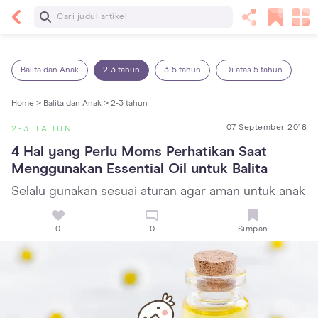
Baca Selanjutnya
Kebutuhan Cairan Anak yang Harus Dipenuhi
Sesuai Usianya
Balita dan Anak
2-3 tahun
3-5 tahun
Di atas 5 tahun
Home >
Balita dan Anak >
2-3 tahun
07 September 2018
2-3 TAHUN
4 Hal yang Perlu Moms Perhatikan Saat 
Menggunakan Essential Oil untuk Balita
Selalu gunakan sesuai aturan agar aman untuk anak
0
0
Simpan