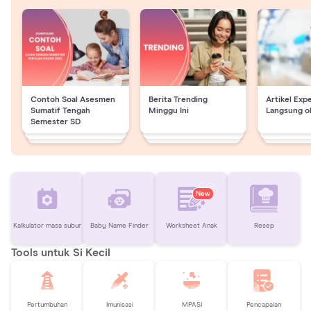
Contoh Soal Asesmen
Berita Trending
Artikel Exp
Sumatif Tengah
Minggu Ini
Langsung o
Semester SD
New
Kalkulator masa subur
Baby Name Finder
Worksheet Anak
Resep
Tools untuk Si Kecil
Pertumbuhan
Imunisasi
MPASI
Pencapaian