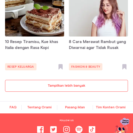
10 Resep Tiramisu, Kue khas
8 Cara Merawat Rambut yang
Italia dengan Rasa Kopi
Diwarnai agar Tidak Rusak
RESEP KELUARGA
FASHION & BEAUTY
Tampilkan lebih banyak
FAQ
Tentang Orami
Pasang iklan
Tim Konten Orami
FOLLOW US