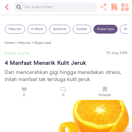
Baca Selanjutnya
Sariawan pada Anak: Penyebab, Cara Mengatasi
dan Mencegahnya
Hiburan
K-Wave
Selebriti
Zodiak
Rupa-rupa
Shop
Home >
Hiburan >
Rupa-rupa
15 July 2016
RUPA-RUPA
4 Manfaat Menarik Kulit Jeruk
Dari mencerahkan gigi hingga meredakan stress,
inilah manfaat tak terduga kulit jeruk
0
0
Simpan