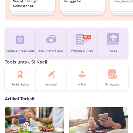
Sumatif Tengah
Minggu Ini
Langsung o
Semester SD
New
Kalkulator masa subur
Baby Name Finder
Worksheet Anak
Resep
Tools untuk Si Kecil
Pertumbuhan
Imunisasi
MPASI
Pencapaian
Artikel Terkait