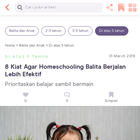
Baca Selanjutnya
Sariawan pada Anak: Penyebab, Cara Mengatasi
dan Mencegahnya
Balita dan Anak
2-3 tahun
3-5 tahun
Di atas 5 tahun
Home >
Balita dan Anak >
Di atas 5 tahun
01 March 2019
DI ATAS 5 TAHUN
8 Kiat Agar Homeschooling Balita Berjalan 
Lebih Efektif
Prioritaskan belajar sambil bermain
0
0
Simpan