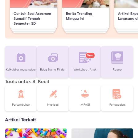
Contoh Soal Asesmen
Berita Trending
Artikel Exp
Sumatif Tengah
Minggu Ini
Langsung o
Semester SD
New
Kalkulator masa subur
Baby Name Finder
Worksheet Anak
Resep
Tools untuk Si Kecil
Pertumbuhan
Imunisasi
MPASI
Pencapaian
Artikel Terkait