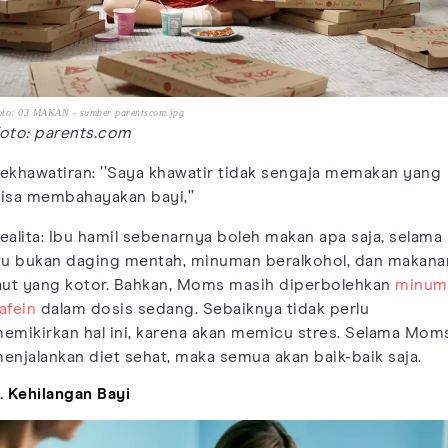
oto: 03 MAKAN - sumber parentscom.jpg
oto: parents.com
ekhawatiran: ’’Saya khawatir tidak sengaja memakan yang
isa membahayakan bayi,’’
ealita: Ibu hamil sebenarnya boleh makan apa saja, selama
tu bukan daging mentah, minuman beralkohol, dan makana
aut yang kotor. Bahkan, Moms masih diperbolehkan
minum
afein
dalam dosis sedang. Sebaiknya tidak perlu
emikirkan hal ini, karena akan memicu stres. Selama Mom
enjalankan diet sehat, maka semua akan baik-baik saja.
. Kehilangan Bayi