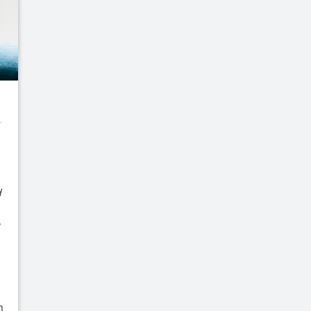
d
?
h