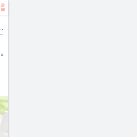
r 3
Pascamelahirkan
20