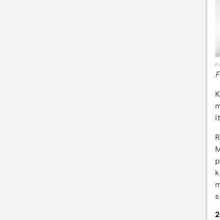
F
F
K
m
i
R
M
p
k
m
s
2