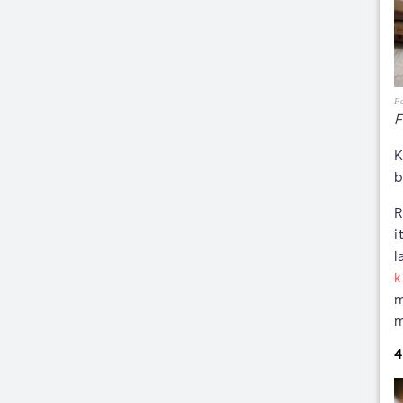
F
F
K
b
R
i
l
k
m
m
4