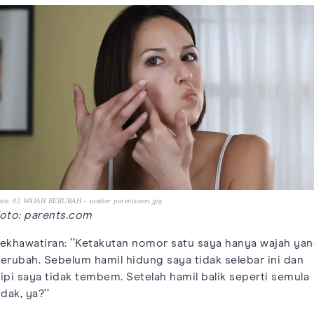
oto: 02 WAJAH BERUBAH - sumber parentscom.jpg
oto: parents.com
ekhawatiran: ’’Ketakutan nomor satu saya hanya wajah ya
erubah. Sebelum hamil hidung saya tidak selebar ini dan
ipi saya tidak tembem. Setelah hamil balik seperti semula
idak, ya?’’