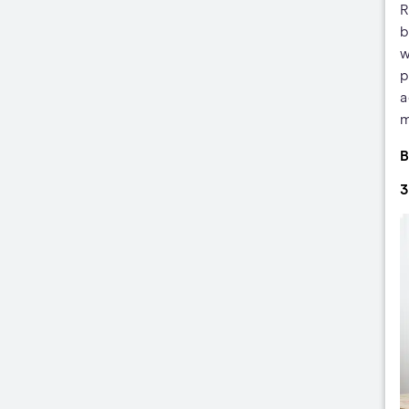
R
b
w
p
a
m
B
3