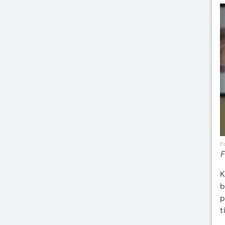
F
F
K
b
p
t