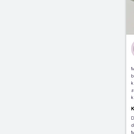
M
b
k
s
k
K
D
d
M