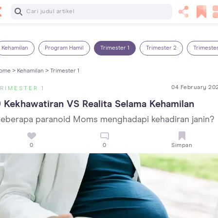
Baca Selanjutnya
5 Manfaat Bermain Masak-Masakan untuk Anak, Yuk Latih
Kreativitas Si Kecil!
Kehamilan
Program Hamil
Trimester 1
Trimester 2
Trimeste
ome >
Kehamilan >
Trimester 1
04 February 20
RIMESTER 1
 Kekhawatiran VS Realita Selama Kehamilan
eberapa paranoid Moms menghadapi kehadiran janin?
0
0
Simpan