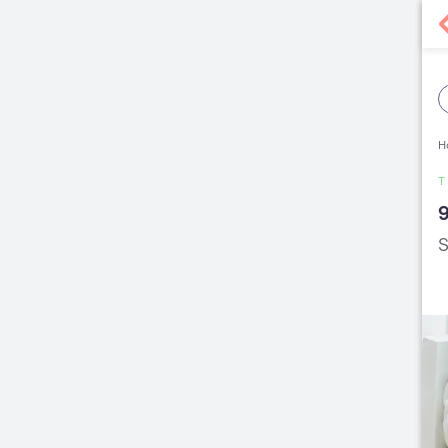
H
T
9
S