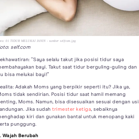
oto: 01 TIDUR MELUKAI JANIN - sumber selfcom.jpg
oto
:
self.com
ekhawatiran: ’’Saya selalu takut jika posisi tidur saya
embahayakan bayi. Takut saat tidur berguling-guling dan
tu bisa melukai bayi!”
ealita: Adakah Moms yang berpikir seperti itu? Jika ya,
oms tidak sendirian. Posisi tidur saat hamil memang
enting, Moms. Namun, bisa disesuaikan sesuai dengan usi
andungan. Jika sudah
trimester ketiga
, sebaiknya
enghadap kiri dan gunakan bantal untuk menopang kaki
erta punggung.
. Wajah Berubah