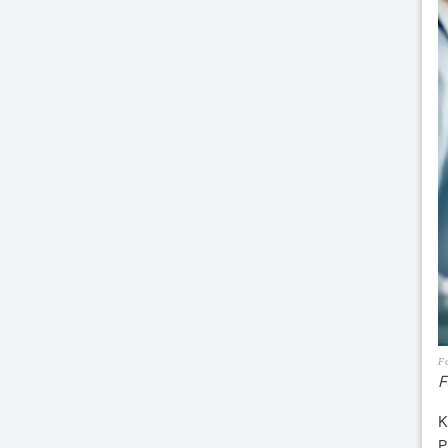
F
F
K
P