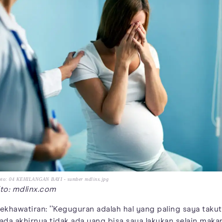
oto: 04 KEHILANGAN BAYI - sumber mdlinx.jpg
to: mdlinx.com
ekhawatiran: ’’Keguguran adalah hal yang paling saya takuti
ada akhirnya tidak ada yang bisa saya lakukan selain maka