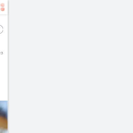
Event
Film
Buku
23