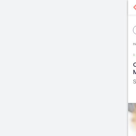
H
R
C
M
S