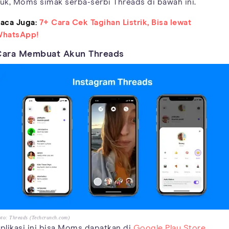
uk, Moms simak serba-serbi Threads di bawah ini.
aca Juga:
7+ Cara Cek Tagihan Listrik, Bisa lewat
hatsApp!
Cara Membuat Akun Threads
to: Threads (Techcrunch.com)
plikasi ini bisa Moms dapatkan di
Google Play Store