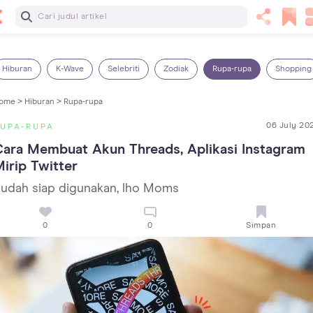
Baca Selanjutnya
Kebutuhan Cairan Anak yang Harus Dipenuhi Sesuai
Usianya
Hiburan
K-Wave
Selebriti
Zodiak
Rupa-rupa
Shopping
ome >
Hiburan >
Rupa-rupa
06 July 20
UPA-RUPA
ara Membuat Akun Threads, Aplikasi Instagram 
irip Twitter
udah siap digunakan, lho Moms
0
0
Simpan