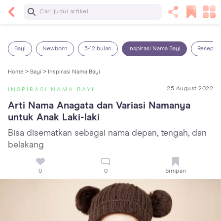
Baca Selanjutnya
14 Rekomendasi Camilan Sehat untuk Anak, Enak
dan Bergizi!
Bayi
Newborn
3-12 bulan
Inspirasi Nama Bayi
Resep M
Home >
Bayi >
Inspirasi Nama Bayi
25 August 2022
INSPIRASI NAMA BAYI
Arti Nama Anagata dan Variasi Namanya 
untuk Anak Laki-laki
Bisa disematkan sebagai nama depan, tengah, dan
belakang
0
0
Simpan