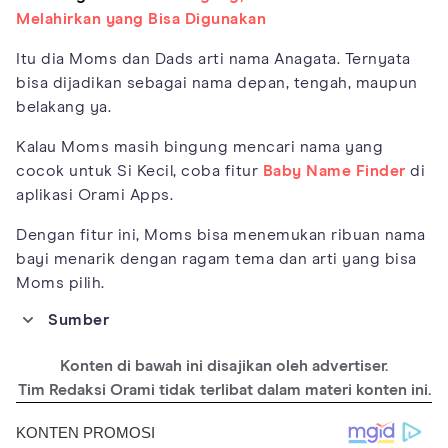
Melahirkan yang Bisa Digunakan
Itu dia Moms dan Dads arti nama Anagata. Ternyata
bisa dijadikan sebagai nama depan, tengah, maupun
belakang ya.
Kalau Moms masih bingung mencari nama yang
cocok untuk Si Kecil, coba fitur
Baby Name Finder
di
aplikasi Orami Apps.
Dengan fitur ini, Moms bisa menemukan ribuan nama
bayi menarik dengan ragam tema dan arti yang bisa
Moms pilih.
Sumber
https://www.wisdomlib.org/definition/anagata
Konten di bawah ini disajikan oleh advertiser.
https://www.popular-babynames.com/name/anagata
Tim Redaksi Orami tidak terlibat dalam materi konten ini.
http://www.namekun.com/name-meaning-of/anagata