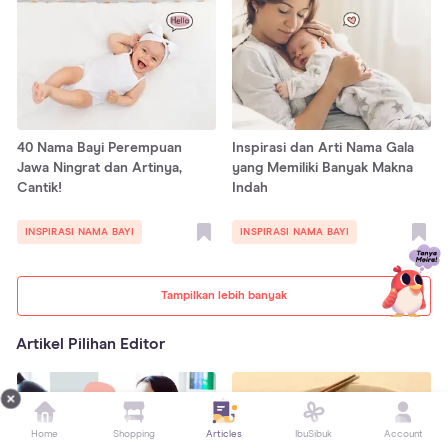
40 Nama Bayi Perempuan
Inspirasi dan Arti Nama Gala
Jawa Ningrat dan Artinya,
yang Memiliki Banyak Makna
Cantik!
Indah
INSPIRASI NAMA BAYI
INSPIRASI NAMA BAYI
Tampilkan lebih banyak
Artikel Pilihan Editor
Home
Shopping
Articles
IbuSibuk
Account