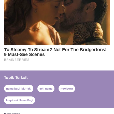
Topik Terkait
nama bayi laki-laki
arti nama
newborn
Inspirasi Nama Bayi