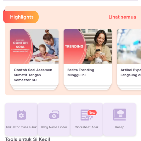
Highlights
Lihat semua
Contoh Soal Asesmen
Berita Trending
Artikel Exp
Sumatif Tengah
Minggu Ini
Langsung o
Semester SD
New
Kalkulator masa subur
Baby Name Finder
Worksheet Anak
Resep
Tools untuk Si Kecil