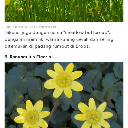
Foto: Ranunculus Acris (Thespruce.com)
Dikenal juga dengan nama "meadow buttercup",
bunga ini memiliki warna kuning cerah dan sering
ditemukan di padang rumput di Eropa.
3.
Ranunculus Ficaria