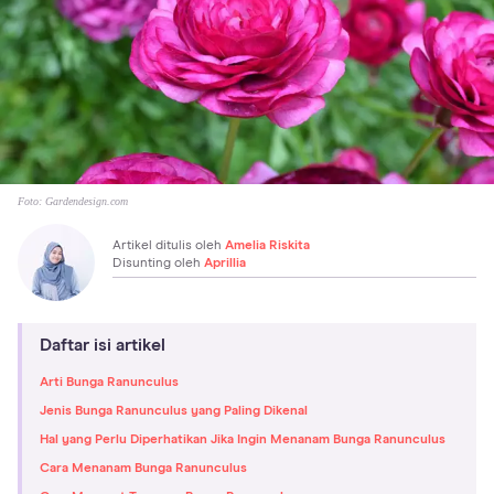
Foto:
Gardendesign.com
Artikel ditulis oleh
Amelia Riskita
Disunting oleh
Aprillia
Daftar isi artikel
Arti Bunga Ranunculus
Jenis Bunga Ranunculus yang Paling Dikenal
Hal yang Perlu Diperhatikan Jika Ingin Menanam Bunga Ranunculus
Cara Menanam Bunga Ranunculus