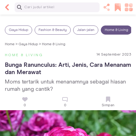
Baca Selanjutnya
Panas Dalam pada Anak: Gejala, Penyebab dan
Cara Mengatasinya!
Gaya Hidup
Fashion & Beauty
Jalan-jalan
Home & Living
Home >
Gaya Hidup >
Home & Living
14 September 2023
HOME & LIVING
Bunga Ranunculus: Arti, Jenis, Cara Menanam 
dan Merawat
Moms tertarik untuk menanamnya sebagai hiasan
rumah yang cantik?
0
0
Simpan