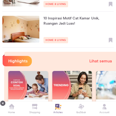
HOME & LIVING
10 Inspirasi Motif Cat Kamar Unik,
Ruangan Jadi Luas!
HOME & LIVING
Highlights
Lihat semua
Contoh Soal Asesmen
Berita Trending
Artikel Exp
Sumatif Tengah
Minggu Ini
Langsung o
Home
Shopping
Articles
IbuSibuk
Account
Semester SD