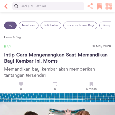
Baca Selanjutnya
7 Penyebab Sakit Tenggorokan pada Anak dan
Cara Mengatasinya
Bayi
Newborn
3-12 bulan
Inspirasi Nama Bayi
Resep M
Home >
Bayi
10 May 2020
BAYI
Intip Cara Menyenangkan Saat Memandikan 
Bayi Kembar Ini, Moms
Memandikan bayi kembar akan memberikan
tantangan tersendiri
0
0
Simpan