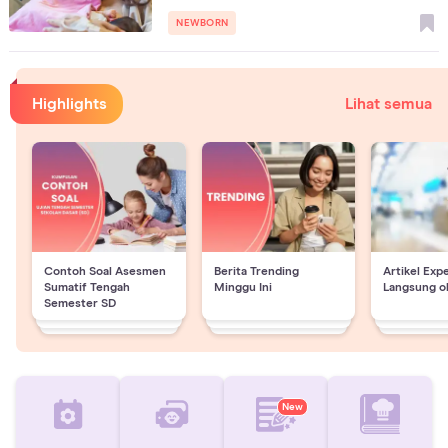
NEWBORN
Highlights
Lihat semua
Contoh Soal Asesmen
Berita Trending
Artikel Exp
Sumatif Tengah
Minggu Ini
Langsung o
Semester SD
New