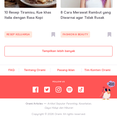
10 Resep Tiramisu, Kue khas
8 Cara Merawat Rambut yang
Italia dengan Rasa Kopi
Diwarnai agar Tidak Rusak
RESEP KELUARGA
FASHION & BEAUTY
Tampilkan lebih banyak
FAQ
Tentang Orami
Pasang iklan
Tim Konten Orami
FOLLOW US
Orami Articles —
Artikel Seputar Parenting, Kesehatan,
Gaya Hidup dan Hiburan
Copyright ©
2026
Orami. All rights reserved.