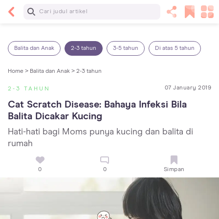
Baca Selanjutnya
13 Rekomendasi RSGM dan Klinik Gigi di Jakarta
yang Terbaik dan Terpercaya
Balita dan Anak
2-3 tahun
3-5 tahun
Di atas 5 tahun
Home >
Balita dan Anak >
2-3 tahun
07 January 2019
2-3 TAHUN
Cat Scratch Disease: Bahaya Infeksi Bila 
Balita Dicakar Kucing
Hati-hati bagi Moms punya kucing dan balita di
rumah
0
0
Simpan