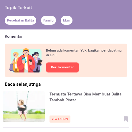
Topik Terkait
Kesehatan Balita
Family
bbm
Komentar
Belum ada komentar. Yuk, bagikan pendapatmu
di sini!
Beri komentar
Baca selanjutnya
Ternyata Tertawa Bisa Membuat Balita
Tambah Pintar
2-3 TAHUN