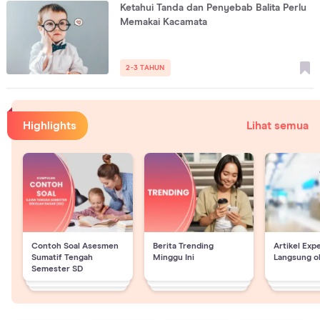
Ketahui Tanda dan Penyebab Balita Perlu
Memakai Kacamata
2-3 TAHUN
Highlights
Lihat semua
Contoh Soal Asesmen
Berita Trending
Artikel Exp
Sumatif Tengah
Minggu Ini
Langsung o
Semester SD