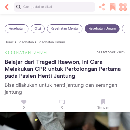
Baca Selanjutnya
Panas Dalam pada Anak: Gejala, Penyebab dan
Cara Mengatasinya!
Kesehatan
Gizi
Kesehatan Mental
Kesehatan Umum
Ob
Home >
Kesehatan >
Kesehatan Umum
31 October 2022
KESEHATAN UMUM
Belajar dari Tragedi Itaewon, Ini Cara 
Melakukan CPR untuk Pertolongan Pertama 
pada Pasien Henti Jantung
Bisa dilakukan untuk henti jantung dan serangan
jantung
0
0
Simpan