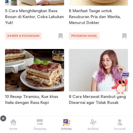
5 Cara Menghilangkan Rasa
6 Manfaat Taoge untuk
Bosan di Kantor, Coba Lakukan
Kesuburan Pria dan Wanita,
Yuk!
Menurut Dokter
KARIER & KEUANGAN
PROGRAM HAMIL
10 Resep Tiramisu, Kue khas
8 Cara Merawat Rambut yang
Italia dengan Rasa Kopi
Diwarnai agar Tidak Rusak
RESEP KELUARGA
FASHION & BEAUTY
Home
Shopping
Articles
IbuSibuk
Account