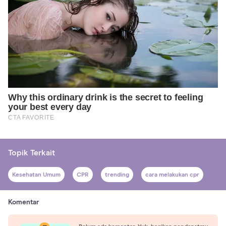
Topik Terkait
Kesehatan Umum
CPR
trending
cara melakukan cpr
Komentar