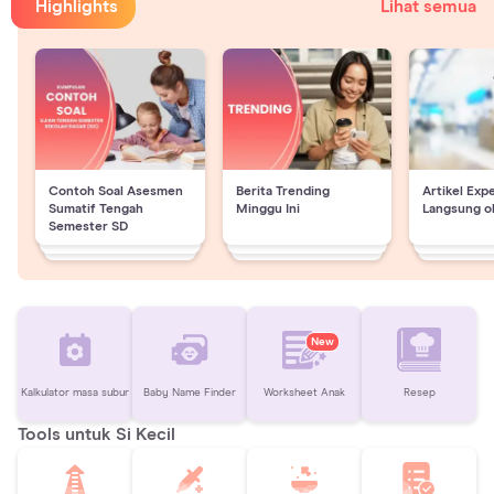
Highlights
Lihat semua
Contoh Soal Asesmen
Berita Trending
Artikel Exp
Sumatif Tengah
Minggu Ini
Langsung o
Semester SD
New
Kalkulator masa subur
Baby Name Finder
Worksheet Anak
Resep
Tools untuk Si Kecil