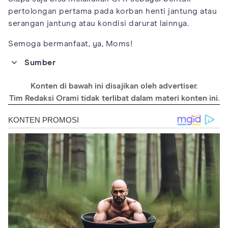
pertolongan pertama pada korban henti jantung atau
serangan jantung atau kondisi darurat lainnya.
Semoga bermanfaat, ya, Moms!
Sumber
https://www.heart.org/en/search#q=cpr&sort=relevancy
Konten di bawah ini disajikan oleh advertiser.
https://www.mayoclinic.org/first-aid/first-aid-cpr/basics/art-
20056600
Tim Redaksi Orami tidak terlibat dalam materi konten ini.
https://www.webmd.com/first-aid/cardiopulmonary-
resuscitation-cpr-
treatment#:~:text=Hands%2DOnly%20CPR%20should%20not,c
hest%20compressions%20and%20rescue%20breathing.
https://www.redcross.org/take-a-class/cpr/performing-
cpr/cpr-steps
https://m.koreaherald.com/view.php?ud=20221030000274