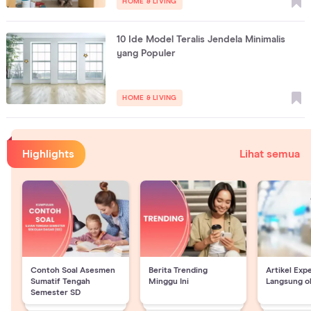
HOME & LIVING
10 Ide Model Teralis Jendela Minimalis
yang Populer
HOME & LIVING
Highlights
Lihat semua
Contoh Soal Asesmen
Berita Trending
Artikel Exp
Sumatif Tengah
Minggu Ini
Langsung o
Semester SD