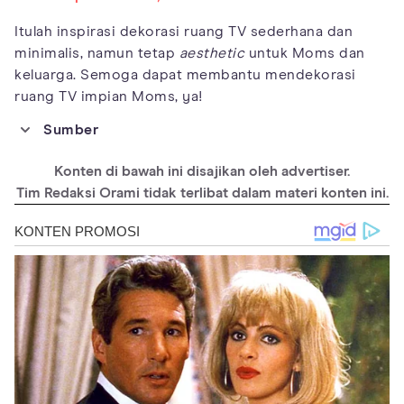
Itulah inspirasi dekorasi ruang TV sederhana dan
minimalis, namun tetap
aesthetic
untuk Moms dan
keluarga. Semoga dapat membantu mendekorasi
ruang TV impian Moms, ya!
Sumber
https://www.thespruce.com/japandi-design-
Konten di bawah ini disajikan oleh advertiser.
4782478
Tim Redaksi Orami tidak terlibat dalam materi konten ini.
https://www.mydomaine.com/scandinavian-
interior-design-ideas
https://www.rumah.com/panduan-
properti/scandinavian-interior-41529
https://www.bhg.com/decorating/lessons/basic
s/where-to-put-a-television/
https://www.homesandgardens.com/interior-
design/small-living-room-tv-ideas