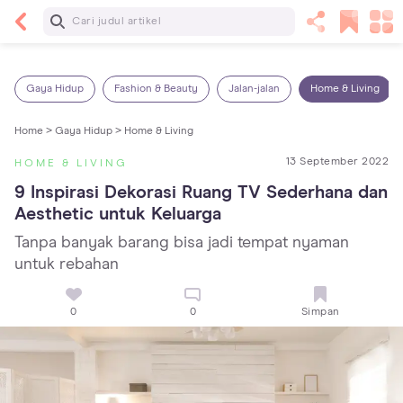
Baca Selanjutnya
Panas Dalam pada Anak: Gejala, Penyebab dan
Cara Mengatasinya!
Gaya Hidup
Fashion & Beauty
Jalan-jalan
Home & Living
Home >
Gaya Hidup >
Home & Living
13 September 2022
HOME & LIVING
9 Inspirasi Dekorasi Ruang TV Sederhana dan 
Aesthetic untuk Keluarga
Tanpa banyak barang bisa jadi tempat nyaman
untuk rebahan
0
0
Simpan