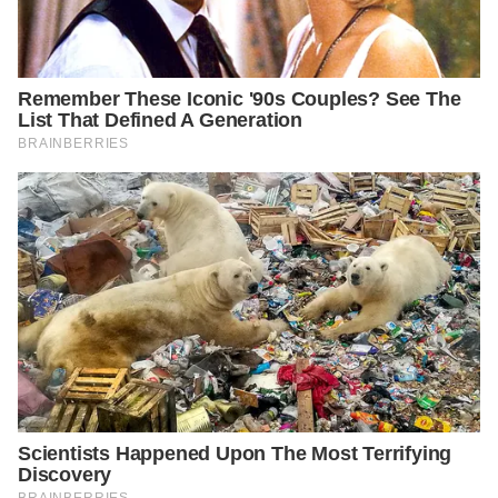
https://www.decoist.com/small-tv-rooms/?
chrome=1
https://www.pinhome.id/kamus-istilah-
properti/bean-bag/
https://www.dekoruma.com/artikel/48114/plus-
minus-lantai-kayu
https://www.dekoruma.com/artikel/144014/deko
rasi-ruang-tv-minimalis-murah
https://www.dekoruma.com/artikel/125511/meng
enal-desain-japandi