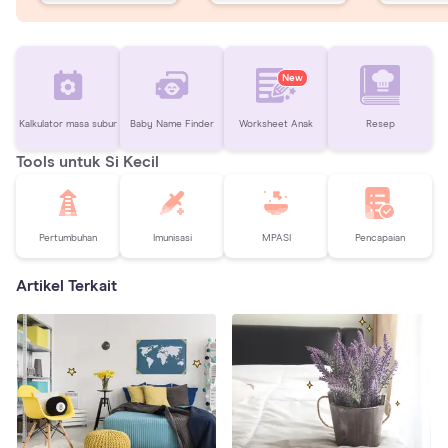
New
Kalkulator masa subur
Baby Name Finder
Worksheet Anak
Resep
Tools untuk Si Kecil
Pertumbuhan
Imunisasi
MPASI
Pencapaian
Artikel Terkait